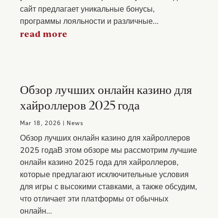
сайт предлагает уникальные бонусы,
программы лояльности и различные...
read more
Обзор лучших онлайн казино для
хайроллеров 2025 года
Mar 18, 2026
|
News
Обзор лучших онлайн казино для хайроллеров
2025 годаВ этом обзоре мы рассмотрим лучшие
онлайн казино 2025 года для хайроллеров,
которые предлагают исключительные условия
для игры с высокими ставками, а также обсудим,
что отличает эти платформы от обычных
онлайн...