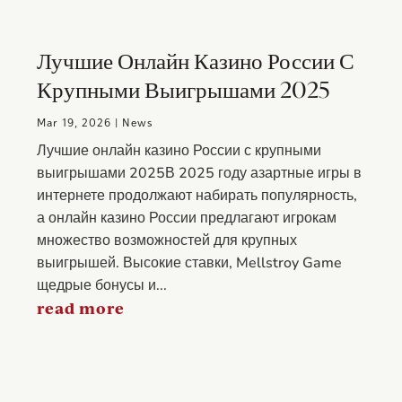
Лучшие Онлайн Казино России С
Крупными Выигрышами 2025
Mar 19, 2026
|
News
Лучшие онлайн казино России с крупными
выигрышами 2025В 2025 году азартные игры в
интернете продолжают набирать популярность,
а онлайн казино России предлагают игрокам
множество возможностей для крупных
выигрышей. Высокие ставки, Mellstroy Game
щедрые бонусы и...
read more