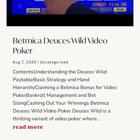
Betmica Deuces Wild Video
Poker
Aug 7, 2026
|
Uncategorized
ContentsUnderstanding the Deuces Wild
PaytableBasic Strategy and Hand
HierarchyClaiming a Betmica Bonus for Video
PokerBankroll Management and Bet
SizingCashing Out Your Winnings Betmica
Deuces Wild Video Poker Deuces Wild is a
thrilling variant of video poker where...
read more