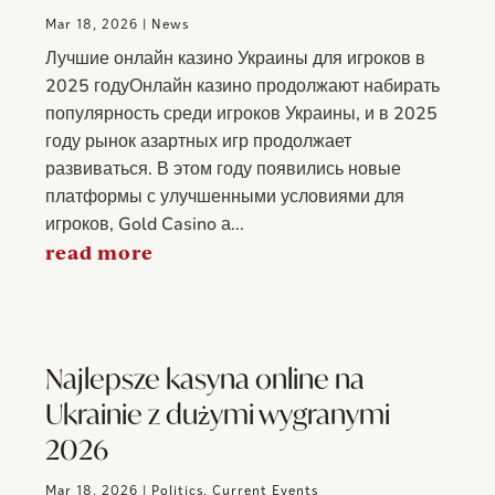
Mar 18, 2026
|
News
Лучшие онлайн казино Украины для игроков в
2025 годуОнлайн казино продолжают набирать
популярность среди игроков Украины, и в 2025
году рынок азартных игр продолжает
развиваться. В этом году появились новые
платформы с улучшенными условиями для
игроков, Gold Casino а...
read more
Najlepsze kasyna online na
Ukrainie z dużymi wygranymi
2026
Mar 18, 2026
|
Politics, Current Events