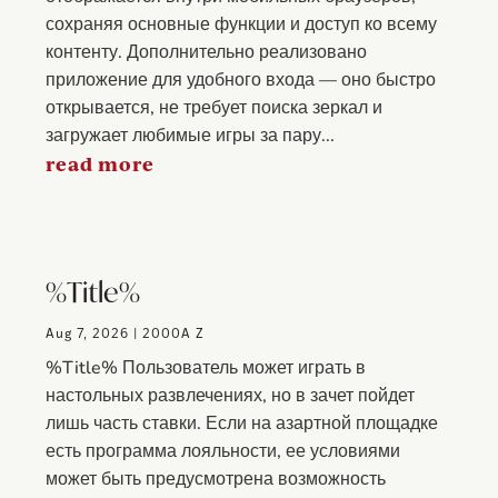
сохраняя основные функции и доступ ко всему
контенту. Дополнительно реализовано
приложение для удобного входа — оно быстро
открывается, не требует поиска зеркал и
загружает любимые игры за пару...
read more
%Title%
Aug 7, 2026
|
2000A Z
%Title% Пользователь может играть в
настольных развлечениях, но в зачет пойдет
лишь часть ставки. Если на азартной площадке
есть программа лояльности, ее условиями
может быть предусмотрена возможность