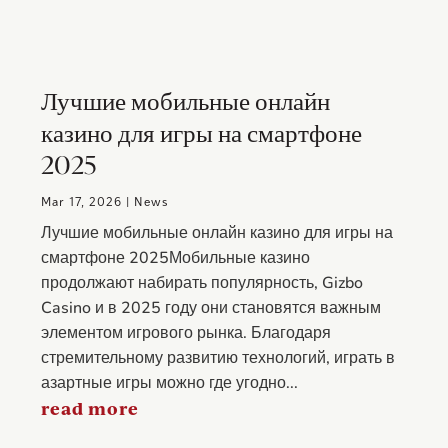
Лучшие мобильные онлайн
казино для игры на смартфоне
2025
Mar 17, 2026
|
News
Лучшие мобильные онлайн казино для игры на
смартфоне 2025Мобильные казино
продолжают набирать популярность, Gizbo
Casino и в 2025 году они становятся важным
элементом игрового рынка. Благодаря
стремительному развитию технологий, играть в
азартные игры можно где угодно...
read more