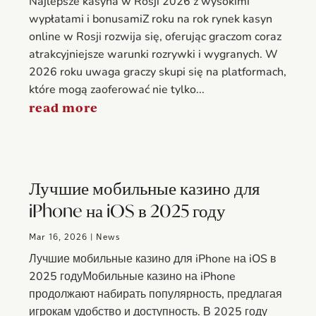
Najlepsze kasyna w Rosji 2026 z wysokimi
wypłatami i bonusamiZ roku na rok rynek kasyn
online w Rosji rozwija się, oferując graczom coraz
atrakcyjniejsze warunki rozrywki i wygranych. W
2026 roku uwaga graczy skupi się na platformach,
które mogą zaoferować nie tylko...
read more
Лучшие мобильные казино для
iPhone на iOS в 2025 году
Mar 16, 2026
|
News
Лучшие мобильные казино для iPhone на iOS в
2025 годуМобильные казино на iPhone
продолжают набирать популярность, предлагая
игрокам удобство и доступность. В 2025 году