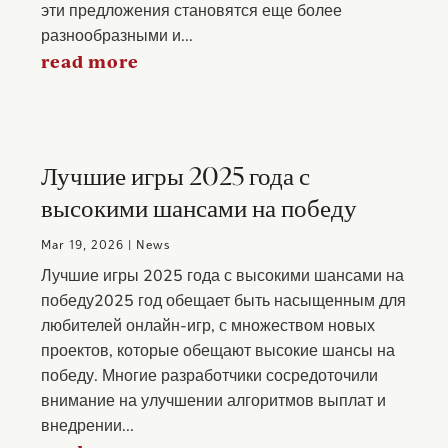
эти предложения становятся еще более
разнообразными и...
read more
Лучшие игры 2025 года с
высокими шансами на победу
Mar 19, 2026
|
News
Лучшие игры 2025 года с высокими шансами на
победу2025 год обещает быть насыщенным для
любителей онлайн-игр, с множеством новых
проектов, которые обещают высокие шансы на
победу. Многие разработчики сосредоточили
внимание на улучшении алгоритмов выплат и
внедрении...