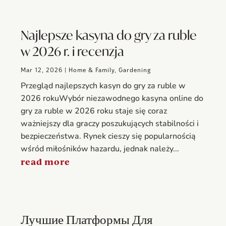
Najlepsze kasyna do gry za ruble
w 2026 r. i recenzja
Mar 12, 2026
|
Home & Family, Gardening
Przegląd najlepszych kasyn do gry za ruble w
2026 rokuWybór niezawodnego kasyna online do
gry za ruble w 2026 roku staje się coraz
ważniejszy dla graczy poszukujących stabilności i
bezpieczeństwa. Rynek cieszy się popularnością
wśród miłośników hazardu, jednak należy...
read more
Лучшие Платформы Для