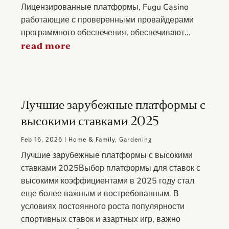
Лицензированные платформы, Fugu Casino
работающие с проверенными провайдерами
программного обеспечения, обеспечивают...
read more
Лучшие зарубежные платформы с
высокими ставками 2025
Feb 16, 2026
|
Home & Family, Gardening
Лучшие зарубежные платформы с высокими
ставками 2025Выбор платформы для ставок с
высокими коэффициентами в 2025 году стал
еще более важным и востребованным. В
условиях постоянного роста популярности
спортивных ставок и азартных игр, важно