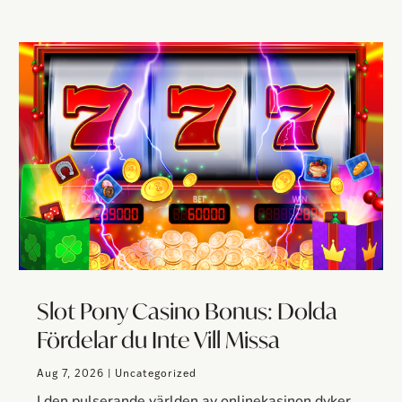
Slot Pony Casino Bonus: Dolda
Fördelar du Inte Vill Missa
Aug 7, 2026
|
Uncategorized
I den pulserande världen av onlinekasinon dyker