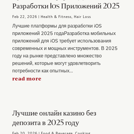
Разработки Ios Приложений 2025
Feb 22, 2026
|
Health & Fitness, Hair Loss
Лучшие платформы для разработки iOS
приложений 2025 годаРазработка мобильных
приложений для iOS требует использования
современных и мощных инструментов. В 2025
году на рынке представлено множество
решений, которые могут удовлетворить
потребности как опытных...
read more
Лучшие онлайн казино без
депозита в 2025 году
Feb 20, 2026
|
Food & Beverage, Cooking