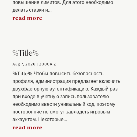
повышения лимитов. Для этого необходимо
делать ставки и...
read more
%Title%
Aug 7, 2026
|
2000A Z
%Title% Чтобы повысить безопасность
профиля, администрация предлагает включить
двухфакторную аутентификацию. Каждый раз
при входе в учетную запись пользователю
необходимо ввести уникальный код, поэтому
посторонние не смогут завладеть игровым
аккаунтом. Некоторые...
read more