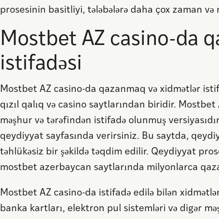
prosesinin basitliyi, tələbələrə daha çox zaman v
Mostbet AZ casino-da q
istifadəsi
Mostbet AZ casino-da qazanmaq və xidmətlər istif
qızıl qalıq və casino saytlarından biridir. Mostb
məşhur və tərəfindən istifadə olunmuş versiyasıd
qeydiyyat sayfasında verirsiniz. Bu saytda, qeydi
təhlükəsiz bir şəkildə təqdim edilir. Qeydiyyat p
mostbet azerbaycan saytlarında milyonlarca qaza
Mostbet AZ casino-da istifadə edilə bilən xidmətlər 
banka kartları, elektron pul sistemləri və digər m