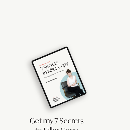
Get my 7 Secrets