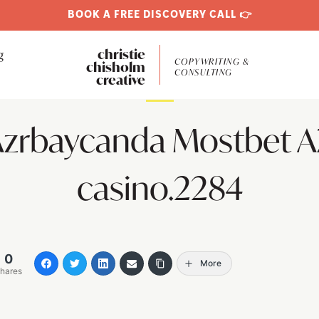
BOOK A FREE DISCOVERY CALL 👉
g
christie
COPYWRITING &
chisholm
CONSULTING
creative
BLOG
Azrbaycanda Mostbet A
casino.2284
0
More
hares