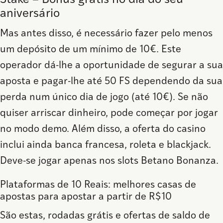
Stake – Bônus grátis no dia do seu
aniversário
Mas antes disso, é necessário fazer pelo menos
um depósito de um mínimo de 10€. Este
operador dá-lhe a oportunidade de segurar a sua
aposta e pagar-lhe até 50 FS dependendo da sua
perda num único dia de jogo (até 10€). Se não
quiser arriscar dinheiro, pode começar por jogar
no modo demo. Além disso, a oferta do casino
inclui ainda banca francesa, roleta e blackjack.
Deve-se jogar apenas nos slots Betano Bonanza.
Plataformas de 10 Reais: melhores casas de
apostas para apostar a partir de R$10
São estas, rodadas grátis e ofertas de saldo de