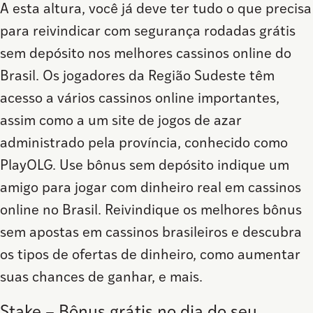
A esta altura, você já deve ter tudo o que precisa
para reivindicar com segurança rodadas grátis
sem depósito nos melhores cassinos online do
Brasil. Os jogadores da Região Sudeste têm
acesso a vários cassinos online importantes,
assim como a um site de jogos de azar
administrado pela província, conhecido como
PlayOLG. Use bônus sem depósito indique um
amigo para jogar com dinheiro real em cassinos
online no Brasil. Reivindique os melhores bônus
sem apostas em cassinos brasileiros e descubra
os tipos de ofertas de dinheiro, como aumentar
suas chances de ganhar, e mais.