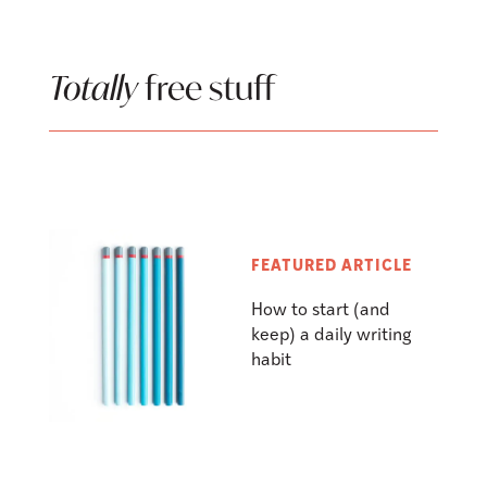
Totally
free stuff
FEATURED ARTICLE
How to start (and
keep) a daily writing
habit