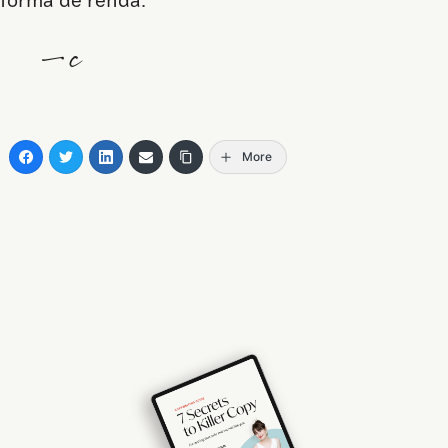
forma de renda.
—c
More