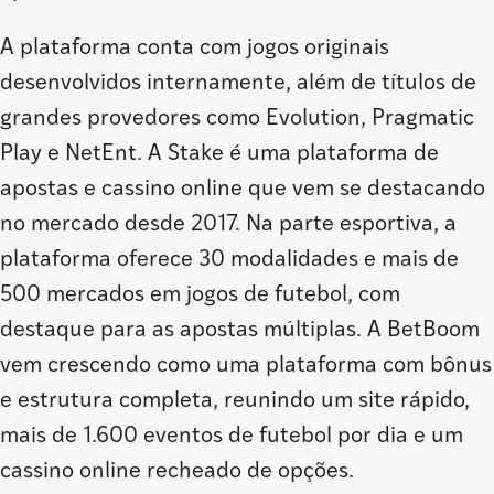
A plataforma conta com jogos originais
desenvolvidos internamente, além de títulos de
grandes provedores como Evolution, Pragmatic
Play e NetEnt. A Stake é uma plataforma de
apostas e cassino online que vem se destacando
no mercado desde 2017. Na parte esportiva, a
plataforma oferece 30 modalidades e mais de
500 mercados em jogos de futebol, com
destaque para as apostas múltiplas. A BetBoom
vem crescendo como uma plataforma com bônus
e estrutura completa, reunindo um site rápido,
mais de 1.600 eventos de futebol por dia e um
cassino online recheado de opções.