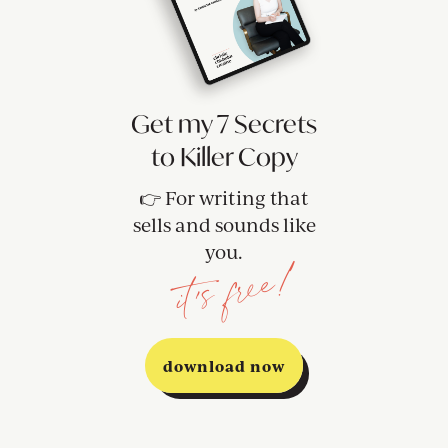
Get my 7 Secrets
to Killer Copy
👉 For writing that
sells and sounds like
you.
it's free!
download now