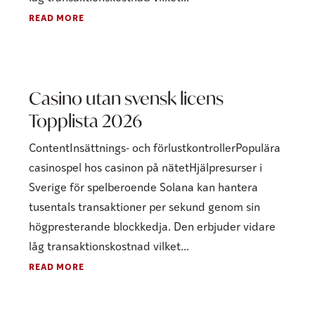
READ MORE
Casino utan svensk licens
Topplista 2026
ContentInsättnings- och förlustkontrollerPopulära
casinospel hos casinon på nätetHjälpresurser i
Sverige för spelberoende Solana kan hantera
tusentals transaktioner per sekund genom sin
högpresterande blockkedja. Den erbjuder vidare
låg transaktionskostnad vilket...
READ MORE