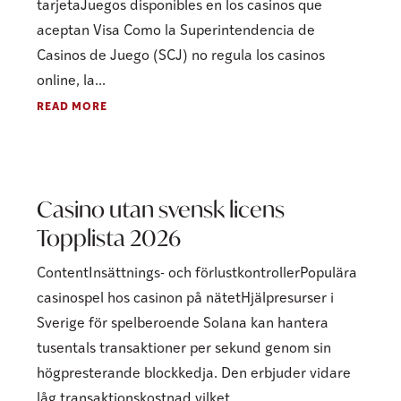
tarjetaJuegos disponibles en los casinos que
aceptan Visa Como la Superintendencia de
Casinos de Juego (SCJ) no regula los casinos
online, la...
READ MORE
Casino utan svensk licens
Topplista 2026
ContentInsättnings- och förlustkontrollerPopulära
casinospel hos casinon på nätetHjälpresurser i
Sverige för spelberoende Solana kan hantera
tusentals transaktioner per sekund genom sin
högpresterande blockkedja. Den erbjuder vidare
låg transaktionskostnad vilket...