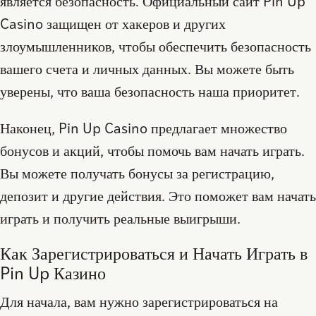
является безопасность. Официальный сайт Pin Up
Casino защищен от хакеров и других
злоумышленников, чтобы обеспечить безопасность
вашего счета и личных данных. Вы можете быть
уверены, что ваша безопасность наша приоритет.
Наконец, Pin Up Casino предлагает множество
бонусов и акций, чтобы помочь вам начать играть.
Вы можете получать бонусы за регистрацию,
депозит и другие действия. Это поможет вам начать
играть и получить реальные выигрыши.
Как Зарегистрироваться и Начать Играть в
Pin Up Казино
Для начала, вам нужно зарегистрироваться на