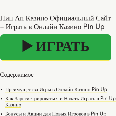
Пин Ап Казино Официальный Сайт
– Играть в Онлайн Казино Pin Up
▶️ ИГРАТЬ
Содержимое
Преимущества Игры в Онлайн Казино Pin Up
Как Зарегистрироваться и Начать Играть в Pin Up
Казино
Бонусы и Акции для Новых Игроков в Pin Up