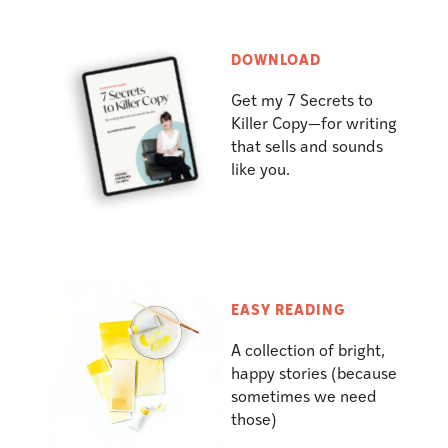
DOWNLOAD
Get my 7 Secrets to
Killer Copy—for writing
that sells and sounds
like you.
EASY READING
A collection of bright,
happy stories (because
sometimes we need
those)