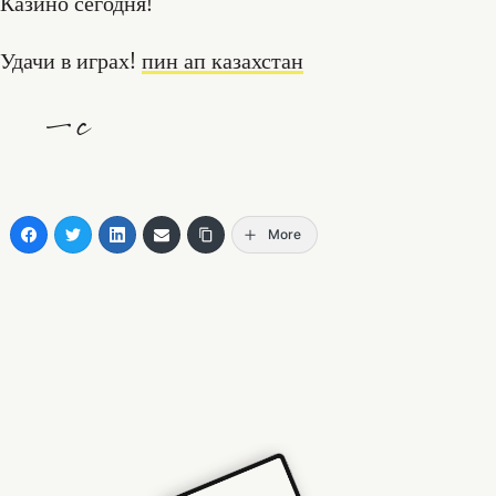
Казино сегодня!
Удачи в играх!
пин ап казахстан
—c
More