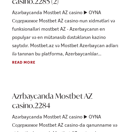
casino.2285 (2)
Azərbaycanda Mostbet AZ casino ▶️ OYNA
Содержимое Mostbet AZ casino-nun xidmətləri və
funksionalləri mostbet AZ - Azerbaycanın en
populyar və en mütənasib dəstəklənən kazino
saytıdır. Mostbet.az və Mostbet Azerbaycan adları
ilə tanınan bu platforma, Azerbaycanlılar...
READ MORE
Azrbaycanda Mostbet AZ
casino.2284
Azərbaycanda Mostbet AZ casino ▶️ OYNA
Содержимое Mostbet AZ casino-da qanunname və