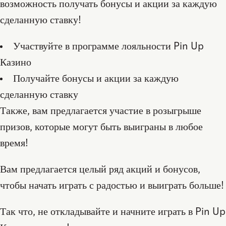
возможность получать бонусы и акции за каждую
сделанную ставку!
Участвуйте в программе лояльности Pin Up
Казино
Получайте бонусы и акции за каждую
сделанную ставку
Также, вам предлагается участие в розыгрыше
призов, которые могут быть выиграны в любое
время!
Вам предлагается целый ряд акций и бонусов,
чтобы начать играть с радостью и выиграть больше!
Так что, не откладывайте и начните играть в Pin Up