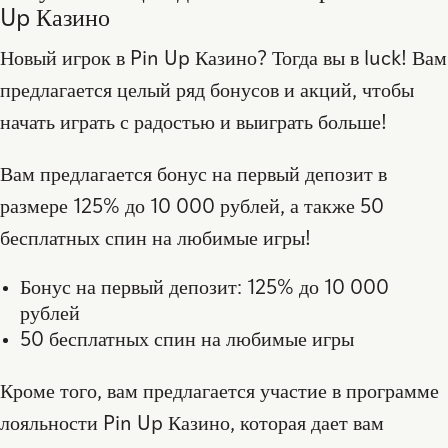
Up Казино
Новый игрок в Pin Up Казино? Тогда вы в luck! Вам
предлагается целый ряд бонусов и акций, чтобы
начать играть с радостью и выиграть больше!
Вам предлагается бонус на первый депозит в
размере 125% до 10 000 рублей, а также 50
бесплатных спин на любимые игры!
Бонус на первый депозит: 125% до 10 000
рублей
50 бесплатных спин на любимые игры
Кроме того, вам предлагается участие в программе
лояльности Pin Up Казино, которая дает вам