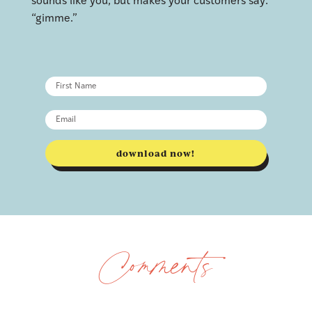
sounds like you, but makes your customers say:
“gimme.”
download now!
Comments