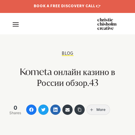
BOOK A FREE DISCOVERY CALL 👉
christie
chisholm
creative
BLOG
Kometa онлайн казино в
России обзор.43
0
More
Shares