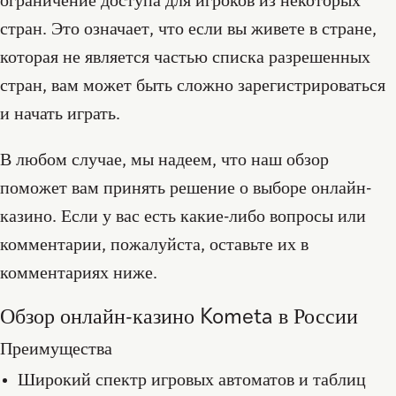
ограничение доступа для игроков из некоторых
стран. Это означает, что если вы живете в стране,
которая не является частью списка разрешенных
стран, вам может быть сложно зарегистрироваться
и начать играть.
В любом случае, мы надеем, что наш обзор
поможет вам принять решение о выборе онлайн-
казино. Если у вас есть какие-либо вопросы или
комментарии, пожалуйста, оставьте их в
комментариях ниже.
Обзор онлайн-казино Kometa в России
Преимущества
Широкий спектр игровых автоматов и таблиц