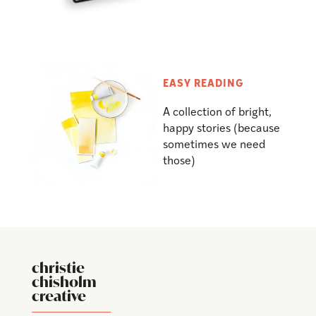
EASY READING
A collection of bright,
happy stories (because
sometimes we need
those)
christie
chisholm
creative