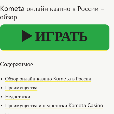
Kometa онлайн казино в России –
обзор
▶️ ИГРАТЬ
Содержимое
Обзор онлайн-казино Kometa в России
Преимущества
Недостатки
Преимущества и недостатки Kometa Casino