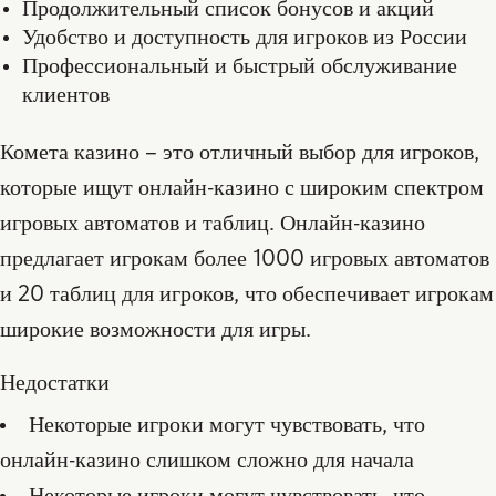
Продолжительный список бонусов и акций
Удобство и доступность для игроков из России
Профессиональный и быстрый обслуживание
клиентов
Комета казино – это отличный выбор для игроков,
которые ищут онлайн-казино с широким спектром
игровых автоматов и таблиц. Онлайн-казино
предлагает игрокам более 1000 игровых автоматов
и 20 таблиц для игроков, что обеспечивает игрокам
широкие возможности для игры.
Недостатки
Некоторые игроки могут чувствовать, что
онлайн-казино слишком сложно для начала