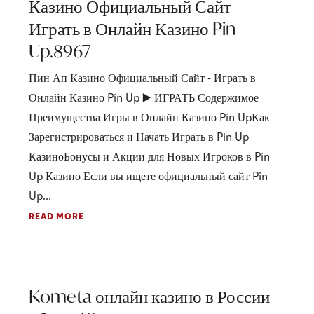
Казино Официальный Сайт
Играть в Онлайн Казино Pin
Up.8967
Пин Ап Казино Официальный Сайт - Играть в
Онлайн Казино Pin Up ▶️ ИГРАТЬ Содержимое
Преимущества Игры в Онлайн Казино Pin UpКак
Зарегистрироваться и Начать Играть в Pin Up
КазиноБонусы и Акции для Новых Игроков в Pin
Up Казино Если вы ищете официальный сайт Pin
Up...
READ MORE
Kometa онлайн казино в России