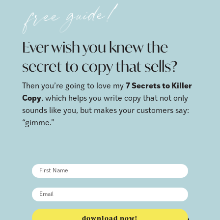
free guide!
Ever wish you knew the
secret to copy that sells?
Then you’re going to love my
7 Secrets to Killer
Copy
, which helps you write copy that not only
sounds like you, but makes your customers say:
“gimme.”
download now!