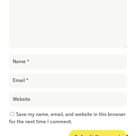
Save my name, email, and website in this browser
for the next time I comment.