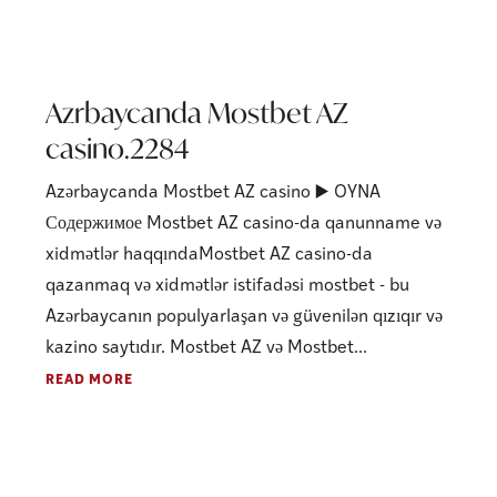
Azrbaycanda Mostbet AZ
casino.2284
Azərbaycanda Mostbet AZ casino ▶️ OYNA
Содержимое Mostbet AZ casino-da qanunname və
xidmətlər haqqındaMostbet AZ casino-da
qazanmaq və xidmətlər istifadəsi mostbet - bu
Azərbaycanın populyarlaşan və güvenilən qızıqır və
kazino saytıdır. Mostbet AZ və Mostbet...
READ MORE