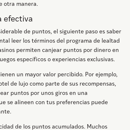
e otra manera.
 efectiva
erable de puntos, el siguiente paso es saber
tal leer los términos del programa de lealtad
asinos permiten canjear puntos por dinero en
uegos específicos o experiencias exclusivas.
ienen un mayor valor percibido. Por ejemplo,
hotel de lujo como parte de sus recompensas,
ear puntos por unos giros en una
que se alineen con tus preferencias puede
ante.
ducidad de los puntos acumulados. Muchos