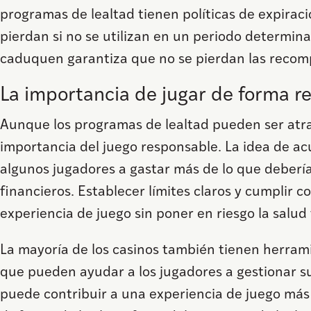
programas de lealtad tienen políticas de expira
pierdan si no se utilizan en un periodo determina
caduquen garantiza que no se pierdan las recom
La importancia de jugar de forma r
Aunque los programas de lealtad pueden ser atract
importancia del juego responsable. La idea de a
algunos jugadores a gastar más de lo que deberí
financieros. Establecer límites claros y cumplir c
experiencia de juego sin poner en riesgo la salud 
La mayoría de los casinos también tienen herrami
que pueden ayudar a los jugadores a gestionar su 
puede contribuir a una experiencia de juego más