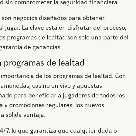
ad sin comprometer la seguridad financiera.
s son negocios diseñados para obtener
l jugar. La clave está en disfrutar del proceso,
los programas de lealtad son solo una parte del
garantía de ganancias.
n programas de lealtad
importancia de los programas de lealtad. Con
gamonedas, casino en vivo y apuestas
ñado para beneficiar a jugadores de todos los
da y promociones regulares, los nuevos
 sólida ventaja.
24/7, lo que garantiza que cualquier duda o