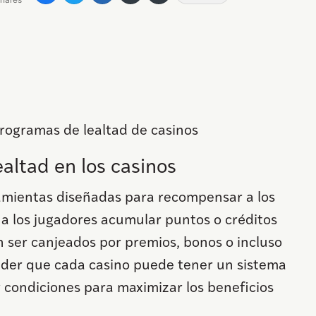
rogramas de lealtad de casinos
ltad en los casinos
ramientas diseñadas para recompensar a los
a los jugadores acumular puntos o créditos
ser canjeados por premios, bonos o incluso
nder que cada casino puede tener un sistema
 y condiciones para maximizar los beneficios