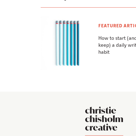
FEATURED ARTI
How to start (an
keep) a daily wri
habit
christie
chisholm
creative