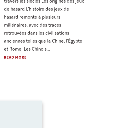
travers les siècles Les origines des jeux
de hasard L'histoire des jeux de
hasard remonte à plusieurs
millénaires, avec des traces
retrouvées dans les civilisations
anciennes telles que la Chine, l'Égypte
et Rome. Les Chinois...
READ MORE