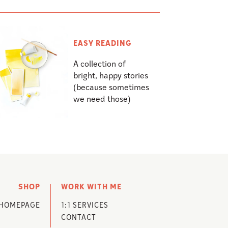
EASY READING
A collection of
bright, happy stories
(because sometimes
we need those)
SHOP
WORK WITH ME
 HOMEPAGE
1:1 SERVICES
CONTACT