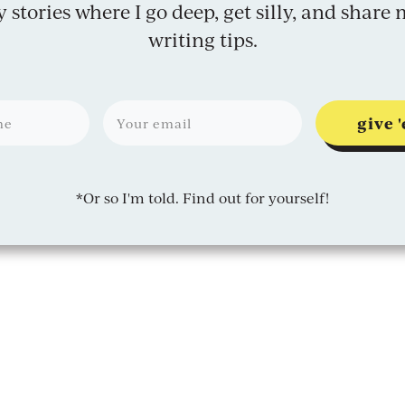
 stories where I go deep, get silly, and share 
writing tips.
give 
*Or so I'm told. Find out for yourself!