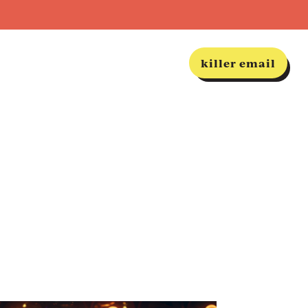
killer email