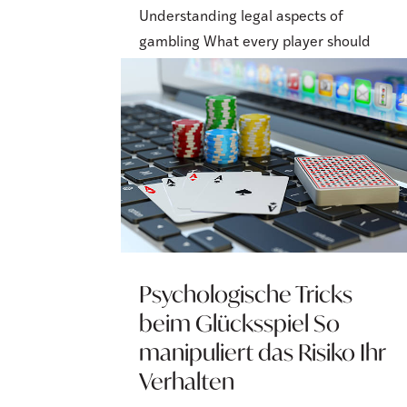
Understanding legal aspects of
gambling What every player should
know The Fundamentals of Gambling
Law Gambling laws vary significantly
across different jurisdictions, and
understanding the legal framework is
essential for any player. Generally,
these laws dictate...
READ MORE
Psychologische Tricks
beim Glücksspiel So
manipuliert das Risiko Ihr
Verhalten