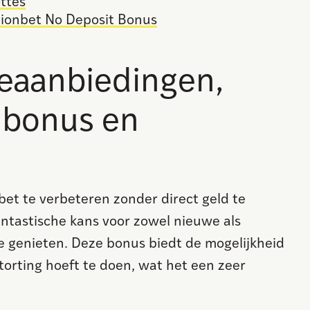
ttes
gionbet No Deposit Bonus
eaanbiedingen,
 bonus en
n
bet te verbeteren zonder direct geld te
antastische kans voor zowel nieuwe als
te genieten. Deze bonus biedt de mogelijkheid
torting hoeft te doen, wat het een zeer