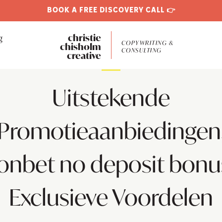
BOOK A FREE DISCOVERY CALL 👉
g
christie
COPYWRITING &
chisholm
CONSULTING
creative
POST
Uitstekende
Promotieaanbiedingen
ionbet no deposit bonu
Exclusieve Voordelen