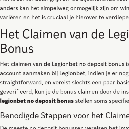
anders kan het simpelweg onmogelijk zijn om wi
variëren en het is cruciaal je hierover te verdiepe
Het Claimen van de Leg
Bonus
Het claimen van de Legionbet no deposit bonus is
account aanmaken bij Legionbet, indien je er nog 
straightforward, en vereist slechts een paar bas
geverifieerd, kun je de bonus claimen door de in
legionbet no deposit bonus
stellen soms specifi
Benodigde Stappen voor het Claim
De meeste no deposit bonussen vereisen het inv