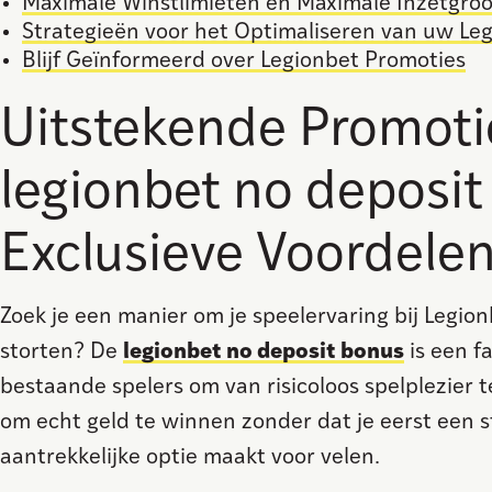
Maximale Winstlimieten en Maximale Inzetgroo
Strategieën voor het Optimaliseren van uw Le
Blijf Geïnformeerd over Legionbet Promoties
Uitstekende Promoti
legionbet no deposit
Exclusieve Voordele
Zoek je een manier om je speelervaring bij Legion
storten? De
legionbet no deposit bonus
is een f
bestaande spelers om van risicoloos spelplezier 
om echt geld te winnen zonder dat je eerst een s
aantrekkelijke optie maakt voor velen.