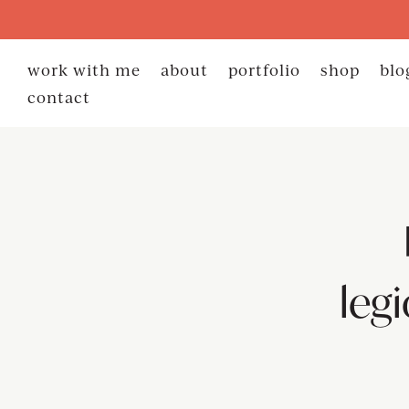
work with me
about
portfolio
shop
blo
contact
leg