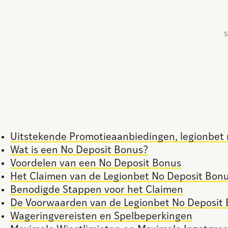
S
Uitstekende Promotieaanbiedingen, legionbet 
Wat is een No Deposit Bonus?
Voordelen van een No Deposit Bonus
Het Claimen van de Legionbet No Deposit Bon
Benodigde Stappen voor het Claimen
De Voorwaarden van de Legionbet No Deposit
Wageringvereisten en Spelbeperkingen