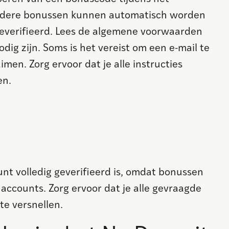
. Andere bonussen kunnen automatisch worden
geverifieerd. Lees de algemene voorwaarden
ig zijn. Soms is het vereist om een e-mail te
men. Zorg ervoor dat je alle instructies
en.
unt volledig geverifieerd is, omdat bonussen
accounts. Zorg ervoor dat je alle gevraagde
te versnellen.