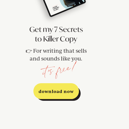
Get my 7 Secrets
to Killer Copy
👉 For writing that sells
and sounds like you.
it's free!
download now