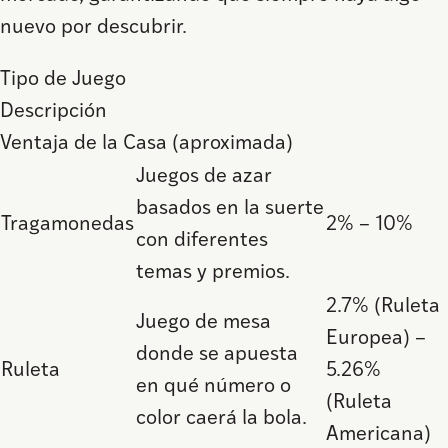
nuevo por descubrir.
Tipo de Juego
Descripción
Ventaja de la Casa (aproximada)
Juegos de azar
basados en la suerte
Tragamonedas
2% – 10%
con diferentes
temas y premios.
2.7% (Ruleta
Juego de mesa
Europea) –
donde se apuesta
Ruleta
5.26%
en qué número o
(Ruleta
color caerá la bola.
Americana)