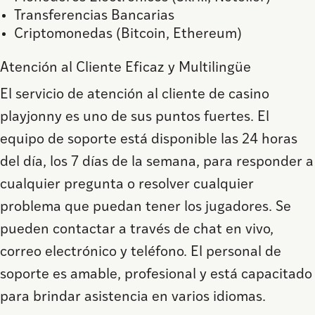
Transferencias Bancarias
Criptomonedas (Bitcoin, Ethereum)
Atención al Cliente Eficaz y Multilingüe
El servicio de atención al cliente de casino
playjonny es uno de sus puntos fuertes. El
equipo de soporte está disponible las 24 horas
del día, los 7 días de la semana, para responder a
cualquier pregunta o resolver cualquier
problema que puedan tener los jugadores. Se
pueden contactar a través de chat en vivo,
correo electrónico y teléfono. El personal de
soporte es amable, profesional y está capacitado
para brindar asistencia en varios idiomas.