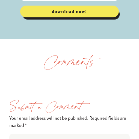
download now!
Comments
Submit a Comment
Your email address will not be published.
Required fields are
marked
*