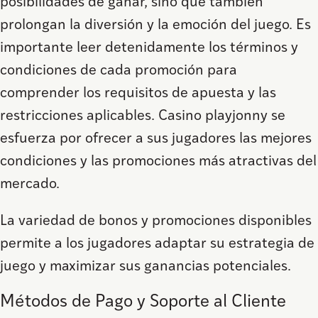
posibilidades de ganar, sino que también
prolongan la diversión y la emoción del juego. Es
importante leer detenidamente los términos y
condiciones de cada promoción para
comprender los requisitos de apuesta y las
restricciones aplicables. Casino playjonny se
esfuerza por ofrecer a sus jugadores las mejores
condiciones y las promociones más atractivas del
mercado.
La variedad de bonos y promociones disponibles
permite a los jugadores adaptar su estrategia de
juego y maximizar sus ganancias potenciales.
Métodos de Pago y Soporte al Cliente