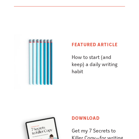
FEATURED ARTICLE
How to start (and
keep) a daily writing
habit
DOWNLOAD
Get my 7 Secrets to
Killer Copy—for writing