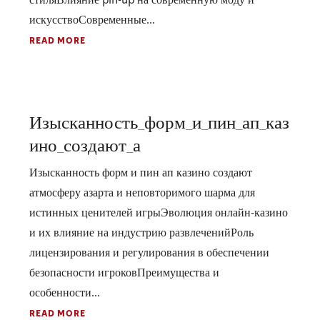
стиляВлияние pin-up на современную моду и
искусствоСовременные...
READ MORE
Изысканность_форм_и_пин_ап_каз
ино_создают_а
Изысканность форм и пин ап казино создают
атмосферу азарта и неповторимого шарма для
истинных ценителей игрыЭволюция онлайн-казино
и их влияние на индустрию развлеченийРоль
лицензирования и регулирования в обеспечении
безопасности игроковПреимущества и
особенности...
READ MORE