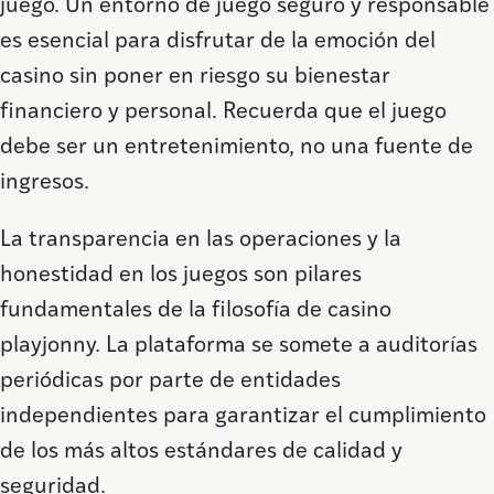
juego. Un entorno de juego seguro y responsable
es esencial para disfrutar de la emoción del
casino sin poner en riesgo su bienestar
financiero y personal. Recuerda que el juego
debe ser un entretenimiento, no una fuente de
ingresos.
La transparencia en las operaciones y la
honestidad en los juegos son pilares
fundamentales de la filosofía de casino
playjonny. La plataforma se somete a auditorías
periódicas por parte de entidades
independientes para garantizar el cumplimiento
de los más altos estándares de calidad y
seguridad.