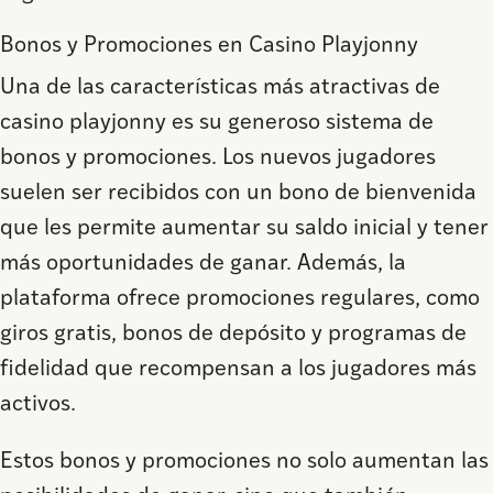
Bonos y Promociones en Casino Playjonny
Una de las características más atractivas de
casino playjonny es su generoso sistema de
bonos y promociones. Los nuevos jugadores
suelen ser recibidos con un bono de bienvenida
que les permite aumentar su saldo inicial y tener
más oportunidades de ganar. Además, la
plataforma ofrece promociones regulares, como
giros gratis, bonos de depósito y programas de
fidelidad que recompensan a los jugadores más
activos.
Estos bonos y promociones no solo aumentan las