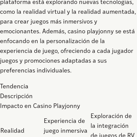
plataforma está explorando nuevas tecnologías,
como la realidad virtual y la realidad aumentada,
para crear juegos más inmersivos y
emocionantes. Además, casino playjonny se está
enfocando en la personalización de la
experiencia de juego, ofreciendo a cada jugador
juegos y promociones adaptadas a sus
preferencias individuales.
Tendencia
Descripción
Impacto en Casino Playjonny
Exploración de
Experiencia de
la integración
Realidad
juego inmersiva
de juegos de RV