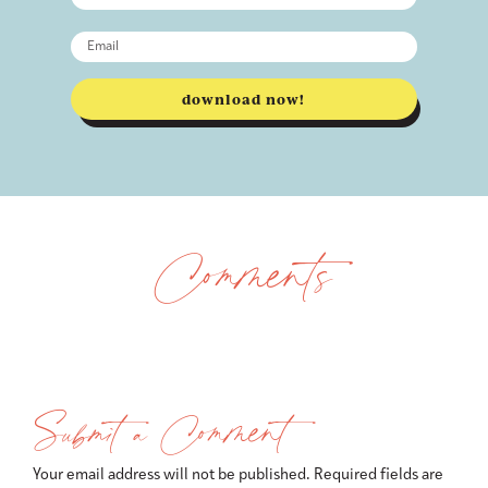
download now!
Comments
Submit a Comment
Your email address will not be published.
Required fields are