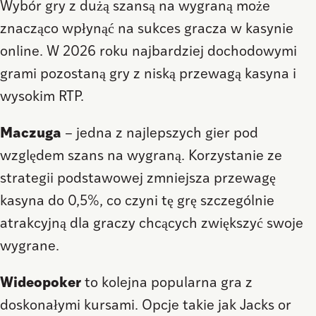
Wybór gry z dużą szansą na wygraną może
znacząco wpłynąć na sukces gracza w kasynie
online. W 2026 roku najbardziej dochodowymi
grami pozostaną gry z niską przewagą kasyna i
wysokim RTP.
Maczuga
– jedna z najlepszych gier pod
względem szans na wygraną. Korzystanie ze
strategii podstawowej zmniejsza przewagę
kasyna do 0,5%, co czyni tę grę szczególnie
atrakcyjną dla graczy chcących zwiększyć swoje
wygrane.
Wideopoker
to kolejna popularna gra z
doskonałymi kursami. Opcje takie jak Jacks or