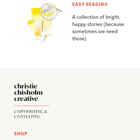
EASY READING
A collection of bright,
happy stories (because
sometimes we need
those)
christie
chisholm
creative
COPYWRITING &
CONSULTING
SHOP