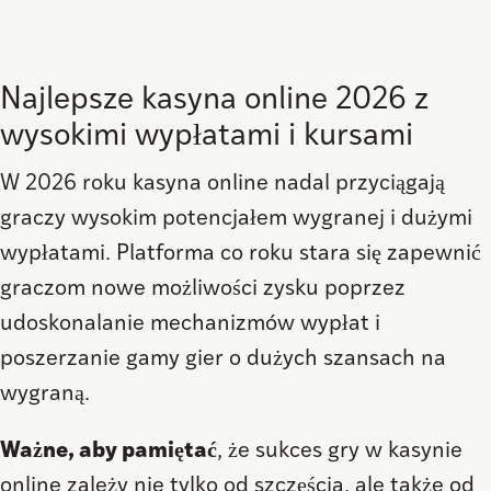
Najlepsze kasyna online 2026 z
wysokimi wypłatami i kursami
W 2026 roku kasyna online nadal przyciągają
graczy wysokim potencjałem wygranej i dużymi
wypłatami. Platforma co roku stara się zapewnić
graczom nowe możliwości zysku poprzez
udoskonalanie mechanizmów wypłat i
poszerzanie gamy gier o dużych szansach na
wygraną.
Ważne, aby pamiętać
, że sukces gry w kasynie
online zależy nie tylko od szczęścia, ale także od