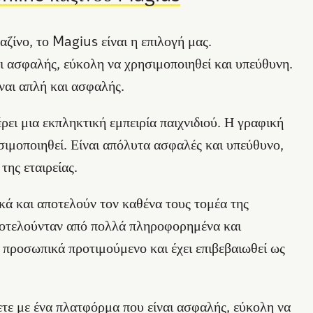
ζίνο, το Magius είναι η επιλογή μας.
ι ασφαλής, εύκολη να χρησιμοποιηθεί και υπεύθυνη.
ναι απλή και ασφαλής.
ει μια εκπληκτική εμπειρία παιχνιδιού. Η γραφική
σιμοποιηθεί. Είναι απόλυτα ασφαλές και υπεύθυνο,
της εταιρείας.
κά και αποτελούν τον καθένα τους τομέα της
αποτελούνταν από πολλά πληροφορημένα και
α προσωπικά προτιμούμενο και έχει επιβεβαιωθεί ως
νετε με ένα πλατφόρμα που είναι ασφαλής, εύκολη να