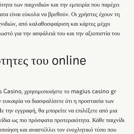
τητα των παιχνιδιών και την εμπειρία που παρέχει
ματα είναι εύκολα να βρεθούν. Οι χρήστες έχουν τη
χνιδιών, από καλαθοσφαίριση και κάρτες μέχρι
ωστό για την ασφάλειά του και την αξιοπιστία του
ότητες του online
us Casino, χρησιμοποιήστε το magius casino gr
ν ευκαιρία να διασφαλίσετε ότι η προστασία των
 την εγγραφή, θα μπορείτε να επιλέξετε από μια
ίδια ως πιο πρόσφατα προτεραιότητα. Κάθε παιχνίδι
νοποίηση και αναστέλλει τον ενοχλητικό τύπο που