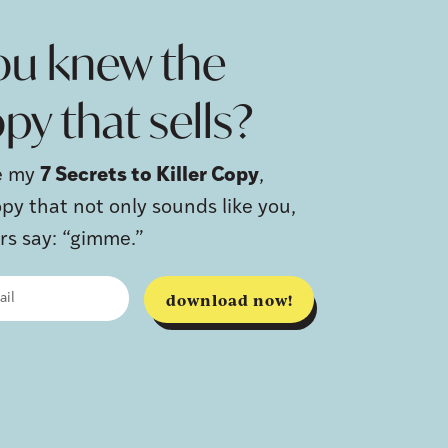
you knew the
py that sells?
ve my
7 Secrets to Killer Copy
,
py that not only sounds like you,
s say: “gimme.”
download now!