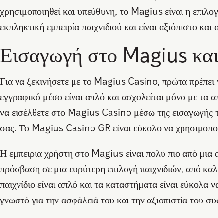
χρησιμοποιηθεί και υπεύθυνη, το Magius είναι η επιλογ
εκπληκτική εμπειρία παιχνιδιού και είναι αξιόπιστο και
Εισαγωγή στο Magius και
Για να ξεκινήσετε με το Magius Casino, πρώτα πρέπει 
εγγραφικό μέσο είναι απλό και ασχολείται μόνο με τα α
να εισέλθετε στο Magius Casino μέσω της εισαγωγής 
σας. Το Magius Casino GR είναι εύκολο να χρησιμοποιε
Η εμπειρία χρήστη στο Magius είναι πολύ πιο από μια 
πρόσβαση σε μια ευρύτερη επιλογή παιχνιδιών, από καλα
παιχνίδιο είναι απλό και τα καταστήματα είναι εύκολα
γνωστό για την ασφάλειά του και την αξιοπιστία του σ