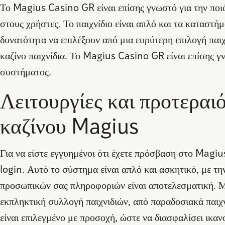
Το Magius Casino GR είναι επίσης γνωστό για την ποιό
στους χρήστες. Το παιχνίδιο είναι απλό και τα καταστή
δυνατότητα να επιλέξουν από μια ευρύτερη επιλογή παι
καζίνο παιχνίδια. Το Magius Casino GR είναι επίσης γν
συστήματος.
Λειτουργίες και προτεραι
καζίνου Magius
Για να είστε εγγυημένοι ότι έχετε πρόσβαση στο Magi
login. Αυτό το σύστημα είναι απλό και ασκητικό, με τη
προσωπικών σας πληροφοριών είναι αποτελεσματική. Με
εκπληκτική συλλογή παιχνιδιών, από παραδοσιακά παιχν
είναι επιλεγμένο με προσοχή, ώστε να διασφαλίσει ικα