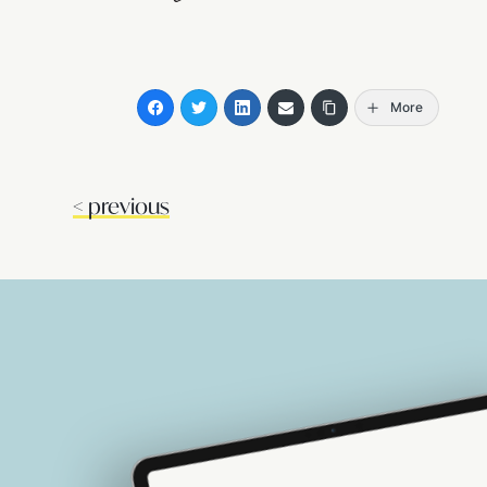
More
<
previous