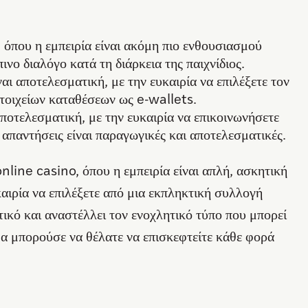
 όπου η εμπειρία είναι ακόμη πιο ενθουσιασμού
νο διαλόγο κατά τη διάρκεια της παιχνίδιος.
ι αποτελεσματική, με την ευκαιρία να επιλέξετε τον
τοιχείων καταθέσεων ως e-wallets.
ποτελεσματική, με την ευκαιρία να επικοινωνήσετε
 απαντήσεις είναι παραγωγικές και αποτελεσματικές.
line casino, όπου η εμπειρία είναι απλή, ασκητική
καιρία να επιλέξετε από μια εκπληκτική συλλογή
τικό και αναστέλλει τον ενοχλητικό τύπο που μπορεί
 θα μπορούσε να θέλατε να επισκεφτείτε κάθε φορά