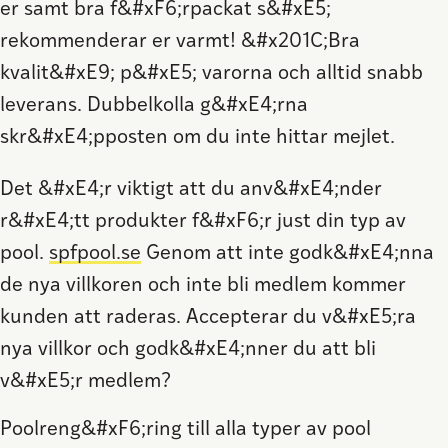
er samt bra f&#xF6;rpackat s&#xE5;
rekommenderar er varmt! &#x201C;Bra
kvalit&#xE9; p&#xE5; varorna och alltid snabb
leverans. Dubbelkolla g&#xE4;rna
skr&#xE4;pposten om du inte hittar mejlet.
Det &#xE4;r viktigt att du anv&#xE4;nder
r&#xE4;tt produkter f&#xF6;r just din typ av
pool.
spfpool.se
Genom att inte godk&#xE4;nna
de nya villkoren och inte bli medlem kommer
kunden att raderas. Accepterar du v&#xE5;ra
nya villkor och godk&#xE4;nner du att bli
v&#xE5;r medlem?
Poolreng&#xF6;ring till alla typer av pool