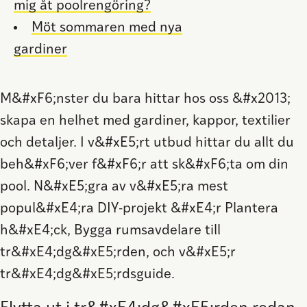
mig åt poolrengöring?
Möt sommaren med nya
gardiner
M&#xF6;nster du bara hittar hos oss &#x2013;
skapa en helhet med gardiner, kappor, textilier
och detaljer. I v&#xE5;rt utbud hittar du allt du
beh&#xF6;ver f&#xF6;r att sk&#xF6;ta om din
pool. N&#xE5;gra av v&#xE5;ra mest
popul&#xE4;ra DIY-projekt &#xE4;r Plantera
h&#xE4;ck, Bygga rumsavdelare till
tr&#xE4;dg&#xE5;rden, och v&#xE5;r
tr&#xE4;dg&#xE5;rdsguide.