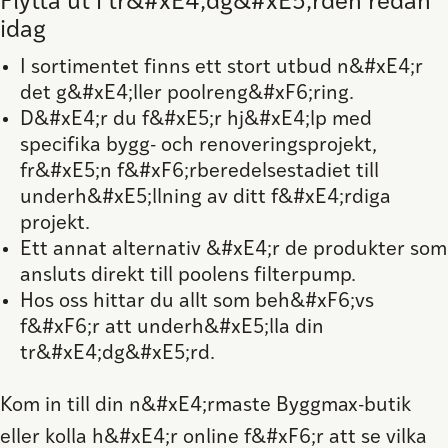
Flytta ut i tr&#xE4;dg&#xE5;rden redan
idag
I sortimentet finns ett stort utbud n&#xE4;r
det g&#xE4;ller poolreng&#xF6;ring.
D&#xE4;r du f&#xE5;r hj&#xE4;lp med
specifika bygg- och renoveringsprojekt,
fr&#xE5;n f&#xF6;rberedelsestadiet till
underh&#xE5;llning av ditt f&#xE4;rdiga
projekt.
Ett annat alternativ &#xE4;r de produkter som
ansluts direkt till poolens filterpump.
Hos oss hittar du allt som beh&#xF6;vs
f&#xF6;r att underh&#xE5;lla din
tr&#xE4;dg&#xE5;rd.
Kom in till din n&#xE4;rmaste Byggmax-butik
eller kolla h&#xE4;r online f&#xF6;r att se vilka