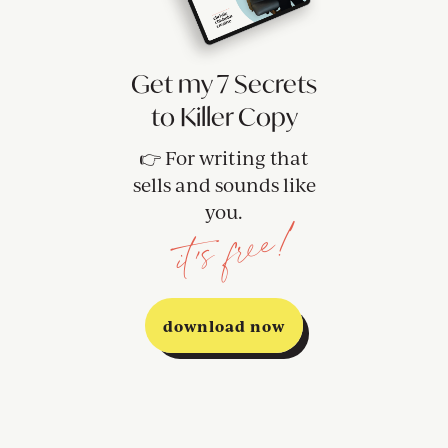
Get my 7 Secrets
to Killer Copy
👉 For writing that
sells and sounds like
you.
it's free!
download now