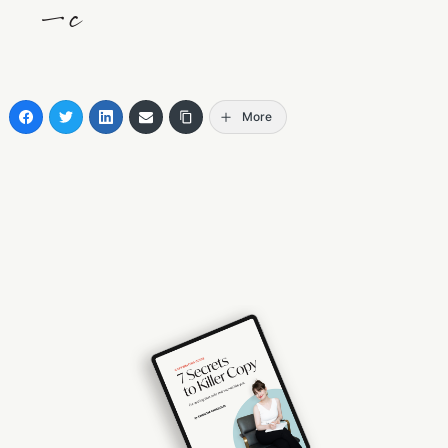
—c
More