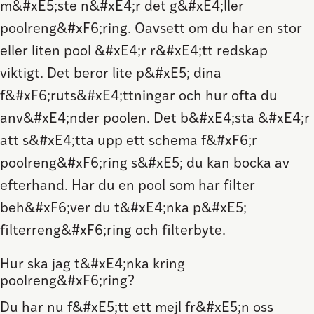
m&#xE5;ste n&#xE4;r det g&#xE4;ller
poolreng&#xF6;ring. Oavsett om du har en stor
eller liten pool &#xE4;r r&#xE4;tt redskap
viktigt. Det beror lite p&#xE5; dina
f&#xF6;ruts&#xE4;ttningar och hur ofta du
anv&#xE4;nder poolen. Det b&#xE4;sta &#xE4;r
att s&#xE4;tta upp ett schema f&#xF6;r
poolreng&#xF6;ring s&#xE5; du kan bocka av
efterhand. Har du en pool som har filter
beh&#xF6;ver du t&#xE4;nka p&#xE5;
filterreng&#xF6;ring och filterbyte.
Hur ska jag t&#xE4;nka kring
poolreng&#xF6;ring?
Du har nu f&#xE5;tt ett mejl fr&#xE5;n oss