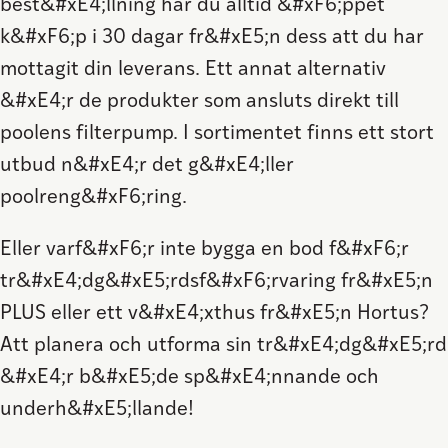
best&#xE4;llning har du alltid &#xF6;ppet
k&#xF6;p i 30 dagar fr&#xE5;n dess att du har
mottagit din leverans. Ett annat alternativ
&#xE4;r de produkter som ansluts direkt till
poolens filterpump. I sortimentet finns ett stort
utbud n&#xE4;r det g&#xE4;ller
poolreng&#xF6;ring.
Eller varf&#xF6;r inte bygga en bod f&#xF6;r
tr&#xE4;dg&#xE5;rdsf&#xF6;rvaring fr&#xE5;n
PLUS eller ett v&#xE4;xthus fr&#xE5;n Hortus?
Att planera och utforma sin tr&#xE4;dg&#xE5;rd
&#xE4;r b&#xE5;de sp&#xE4;nnande och
underh&#xE5;llande!