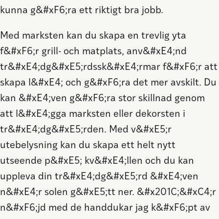
kunna g&#xF6;ra ett riktigt bra jobb.
Med marksten kan du skapa en trevlig yta
f&#xF6;r grill- och matplats, anv&#xE4;nd
tr&#xE4;dg&#xE5;rdssk&#xE4;rmar f&#xF6;r att
skapa l&#xE4; och g&#xF6;ra det mer avskilt. Du
kan &#xE4;ven g&#xF6;ra stor skillnad genom
att l&#xE4;gga marksten eller dekorsten i
tr&#xE4;dg&#xE5;rden. Med v&#xE5;r
utebelysning kan du skapa ett helt nytt
utseende p&#xE5; kv&#xE4;llen och du kan
uppleva din tr&#xE4;dg&#xE5;rd &#xE4;ven
n&#xE4;r solen g&#xE5;tt ner. &#x201C;&#xC4;r
n&#xF6;jd med de handdukar jag k&#xF6;pt av