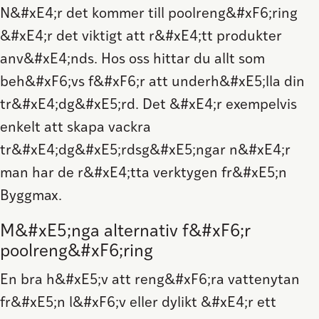
N&#xE4;r det kommer till poolreng&#xF6;ring
&#xE4;r det viktigt att r&#xE4;tt produkter
anv&#xE4;nds. Hos oss hittar du allt som
beh&#xF6;vs f&#xF6;r att underh&#xE5;lla din
tr&#xE4;dg&#xE5;rd. Det &#xE4;r exempelvis
enkelt att skapa vackra
tr&#xE4;dg&#xE5;rdsg&#xE5;ngar n&#xE4;r
man har de r&#xE4;tta verktygen fr&#xE5;n
Byggmax.
M&#xE5;nga alternativ f&#xF6;r
poolreng&#xF6;ring
En bra h&#xE5;v att reng&#xF6;ra vattenytan
fr&#xE5;n l&#xF6;v eller dylikt &#xE4;r ett