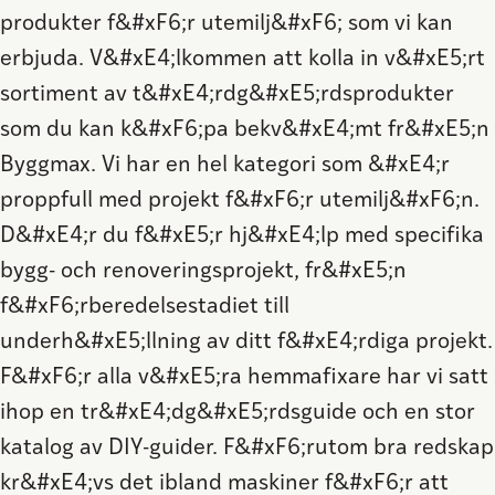
produkter f&#xF6;r utemilj&#xF6; som vi kan
erbjuda. V&#xE4;lkommen att kolla in v&#xE5;rt
sortiment av t&#xE4;rdg&#xE5;rdsprodukter
som du kan k&#xF6;pa bekv&#xE4;mt fr&#xE5;n
Byggmax. Vi har en hel kategori som &#xE4;r
proppfull med projekt f&#xF6;r utemilj&#xF6;n.
D&#xE4;r du f&#xE5;r hj&#xE4;lp med specifika
bygg- och renoveringsprojekt, fr&#xE5;n
f&#xF6;rberedelsestadiet till
underh&#xE5;llning av ditt f&#xE4;rdiga projekt.
F&#xF6;r alla v&#xE5;ra hemmafixare har vi satt
ihop en tr&#xE4;dg&#xE5;rdsguide och en stor
katalog av DIY-guider. F&#xF6;rutom bra redskap
kr&#xE4;vs det ibland maskiner f&#xF6;r att