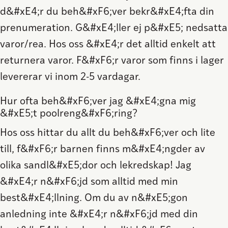
d&#xE4;r du beh&#xF6;ver bekr&#xE4;fta din
prenumeration. G&#xE4;ller ej p&#xE5; nedsatta
varor/rea. Hos oss &#xE4;r det alltid enkelt att
returnera varor. F&#xF6;r varor som finns i lager
levererar vi inom 2-5 vardagar.
Hur ofta beh&#xF6;ver jag &#xE4;gna mig
&#xE5;t poolreng&#xF6;ring?
Hos oss hittar du allt du beh&#xF6;ver och lite
till, f&#xF6;r barnen finns m&#xE4;ngder av
olika sandl&#xE5;dor och lekredskap! Jag
&#xE4;r n&#xF6;jd som alltid med min
best&#xE4;llning. Om du av n&#xE5;gon
anledning inte &#xE4;r n&#xF6;jd med din