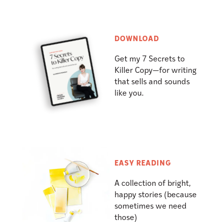
DOWNLOAD
Get my 7 Secrets to
Killer Copy—for writing
that sells and sounds
like you.
EASY READING
A collection of bright,
happy stories (because
sometimes we need
those)