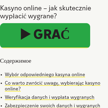
Kasyno online – jak skutecznie
wypłacić wygrane?
▶️ GRAĆ
Содержимое
Wybór odpowiedniego kasyna online
Co warto zwrócić uwagę, wybierając kasyno
online?
Weryfikacja danych i wypłata wygranych
Zabezpieczenie swoich danych i wygranych