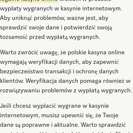
wypłaty wygranych w kasynie internetowym.
Aby uniknąć problemów, ważne jest, aby
sprawdzić swoje dane i potwierdzić swoją
tożsamość przed wypłatą wygranych.
Warto zwrócić uwagę, że polskie kasyna online
wymagają weryfikacji danych, aby zapewnić
bezpieczeństwo transakcji i ochronę danych
klientów. Weryfikacja danych pomaga również w
rozwiązywaniu problemów z wypłatą wygranych.
Jeśli chcesz wypłacić wygrane w kasynie
internetowym, musisz upewnić się, że Twoje
dane są poprawne i aktualne. Warto sprawdzić