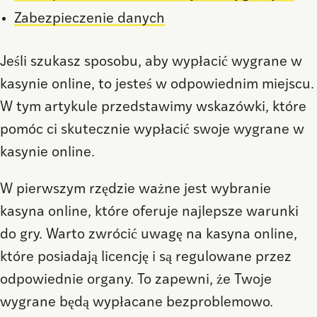
Zabezpieczenie danych
Jeśli szukasz sposobu, aby wypłacić wygrane w
kasynie online, to jesteś w odpowiednim miejscu.
W tym artykule przedstawimy wskazówki, które
pomóc ci skutecznie wypłacić swoje wygrane w
kasynie online.
W pierwszym rzędzie ważne jest wybranie
kasyna online, które oferuje najlepsze warunki
do gry. Warto zwrócić uwagę na kasyna online,
które posiadają licencję i są regulowane przez
odpowiednie organy. To zapewni, że Twoje
wygrane będą wypłacane bezproblemowo.