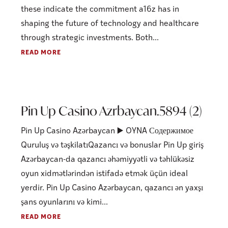
these indicate the commitment a16z has in
shaping the future of technology and healthcare
through strategic investments. Both...
READ MORE
Pin Up Casino Azrbaycan.5894 (2)
Pin Up Casino Azərbaycan ▶️ OYNA Содержимое
Quruluş və təşkilatıQazancı və bonuslar Pin Up giriş
Azərbaycan-da qazancı əhəmiyyətli və təhlükəsiz
oyun xidmətlərindən istifadə etmək üçün ideal
yerdir. Pin Up Casino Azərbaycan, qazancı ən yaxşı
şans oyunlarını və kimi...
READ MORE