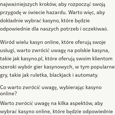
najważniejszych kroków, aby rozpocząć swoją
przygodę w świecie hazardu. Warto więc, aby
dokładnie wybrać kasyno, które będzie
odpowiednie dla naszych potrzeb i oczekiwań.
Wśród wielu kasyn online, które oferują swoje
usługi, warto zwrócić uwagę na polskie kasyna,
takie jak kasyno.pl, które oferują swoim klientom
szeroki wybór gier kasynowych, w tym popularne
gry, takie jak ruletka, blackjack i automaty.
Co warto zwrócić uwagę, wybierając kasyno
online?
Warto zwrócić uwagę na kilka aspektów, aby
wybrać kasyno online, które będzie odpowiednie