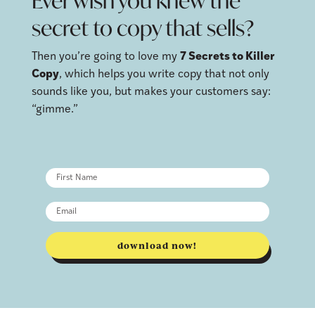
Ever wish you knew the
secret to copy that sells?
Then you’re going to love my
7 Secrets to Killer
Copy
, which helps you write copy that not only
sounds like you, but makes your customers say:
“gimme.”
download now!