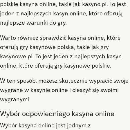
polskie kasyna online, takie jak kasyno.pl. To jest
jeden z najlepszych kasyn online, które oferują
najlepsze warunki do gry.
Warto również sprawdzić kasyna online, które
oferują gry kasynowe polska, takie jak gry
kasynowe.pl. To jest jeden z najlepszych kasyn
online, które oferują gry kasynowe polskie.
W ten sposób, możesz skutecznie wypłacić swoje
wygrane w kasynie online i cieszyć się swoimi
wygranymi.
Wybór odpowiedniego kasyna online
Wybór kasyna online jest jednym z