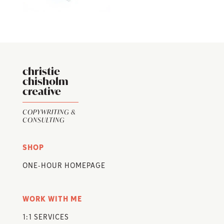
christie
chisholm
creative
COPYWRITING &
CONSULTING
SHOP
ONE-HOUR HOMEPAGE
WORK WITH ME
1:1 SERVICES