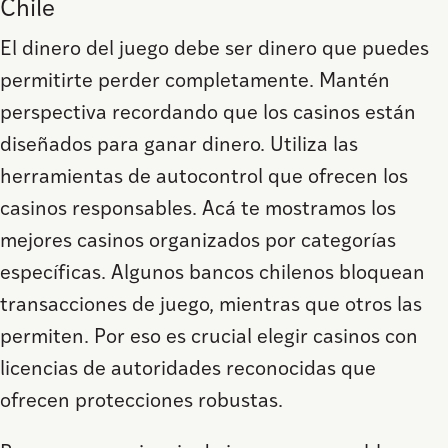
Chile
El dinero del juego debe ser dinero que puedes
permitirte perder completamente. Mantén
perspectiva recordando que los casinos están
diseñados para ganar dinero. Utiliza las
herramientas de autocontrol que ofrecen los
casinos responsables. Acá te mostramos los
mejores casinos organizados por categorías
específicas. Algunos bancos chilenos bloquean
transacciones de juego, mientras que otros las
permiten. Por eso es crucial elegir casinos con
licencias de autoridades reconocidas que
ofrecen protecciones robustas.