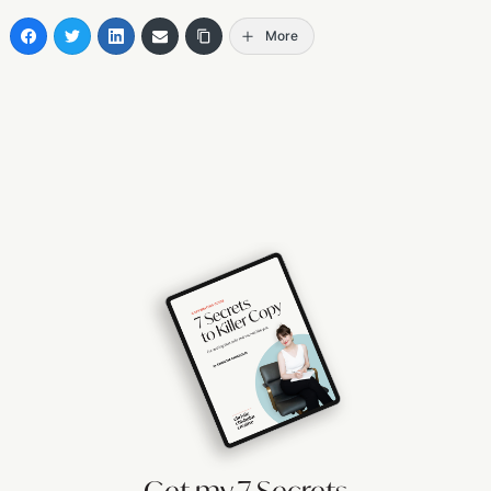
More
Get my 7 Secrets