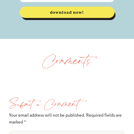
download now!
Comments
Submit a Comment
Your email address will not be published.
Required fields are
marked
*