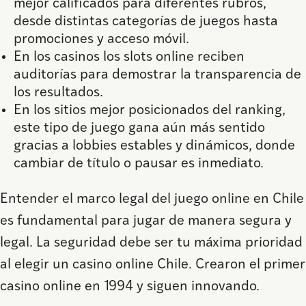
mejor calificados para diferentes rubros,
desde distintas categorías de juegos hasta
promociones y acceso móvil.
En los casinos los slots online reciben
auditorías para demostrar la transparencia de
los resultados.
En los sitios mejor posicionados del ranking,
este tipo de juego gana aún más sentido
gracias a lobbies estables y dinámicos, donde
cambiar de título o pausar es inmediato.
Entender el marco legal del juego online en Chile
es fundamental para jugar de manera segura y
legal. La seguridad debe ser tu máxima prioridad
al elegir un casino online Chile. Crearon el primer
casino online en 1994 y siguen innovando.