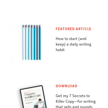
FEATURED ARTICLE
How to start (and
keep) a daily writing
habit
DOWNLOAD
Get my 7 Secrets to
Killer Copy—for writing
that sells and sounds