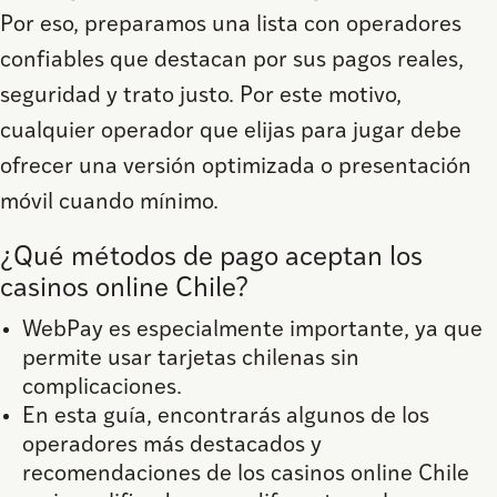
Por eso, preparamos una lista con operadores
confiables que destacan por sus pagos reales,
seguridad y trato justo. Por este motivo,
cualquier operador que elijas para jugar debe
ofrecer una versión optimizada o presentación
móvil cuando mínimo.
¿Qué métodos de pago aceptan los
casinos online Chile?
WebPay es especialmente importante, ya que
permite usar tarjetas chilenas sin
complicaciones.
En esta guía, encontrarás algunos de los
operadores más destacados y
recomendaciones de los casinos online Chile