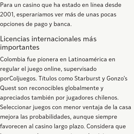
Para un casino que ha estado en línea desde
2001, esperaríamos ver más de unas pocas
opciones de pago y banca.
Licencias internacionales más
importantes
Colombia fue pionera en Latinoamérica en
regular el juego online, supervisado
porColjuegos. Títulos como Starburst y Gonzo’s
Quest son reconocibles globalmente y
apreciados también por jugadores chilenos.
Seleccionar juegos con menor ventaja de la casa
mejora las probabilidades, aunque siempre
favorecen al casino largo plazo. Considera que