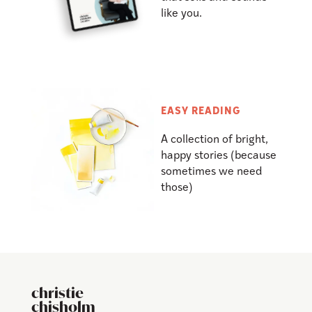
like you.
EASY READING
A collection of bright,
happy stories (because
sometimes we need
those)
christie
chisholm