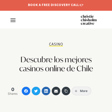
BOOK A FREE DISCOVERY CALL 👉
christie
chisholm
creative
CASINO
Descubre los mejores
casinos online de Chile
0
More
Shares