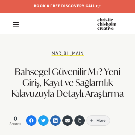
BOOK A FREE DISCOVERY CALL 👉
christie
chisholm
creative
MAR_BH_MAIN
Bahsegel Güvenilir Mı? Yeni
Giriş, Kayıt ve Sağlamlık
Kılavuzuyla Detaylı Araştırma
0
More
Shares