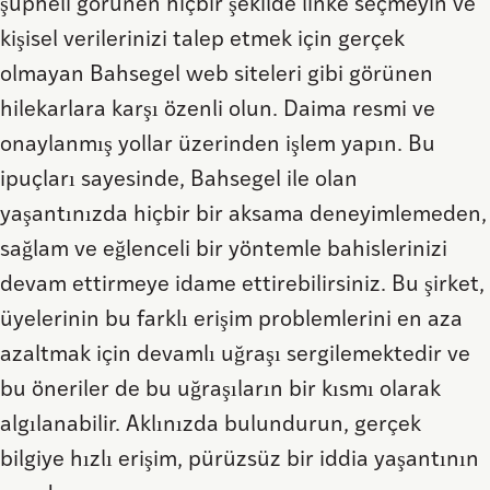
şüpheli görünen hiçbir şekilde linke seçmeyin ve
kişisel verilerinizi talep etmek için gerçek
olmayan Bahsegel web siteleri gibi görünen
hilekarlara karşı özenli olun. Daima resmi ve
onaylanmış yollar üzerinden işlem yapın. Bu
ipuçları sayesinde, Bahsegel ile olan
yaşantınızda hiçbir bir aksama deneyimlemeden,
sağlam ve eğlenceli bir yöntemle bahislerinizi
devam ettirmeye idame ettirebilirsiniz. Bu şirket,
üyelerinin bu farklı erişim problemlerini en aza
azaltmak için devamlı uğraşı sergilemektedir ve
bu öneriler de bu uğraşıların bir kısmı olarak
algılanabilir. Aklınızda bulundurun, gerçek
bilgiye hızlı erişim, pürüzsüz bir iddia yaşantının