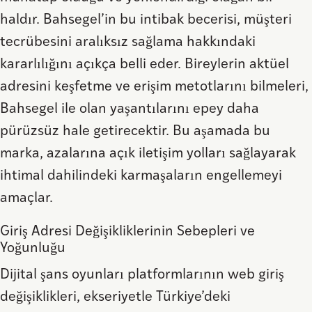
haldır. Bahsegel’in bu intibak becerisi, müşteri
tecrübesini aralıksız sağlama hakkındaki
kararlılığını açıkça belli eder. Bireylerin aktüel
adresini keşfetme ve erişim metotlarını bilmeleri,
Bahsegel ile olan yaşantılarını epey daha
pürüzsüz hale getirecektir. Bu aşamada bu
marka, azalarına açık iletişim yolları sağlayarak
ihtimal dahilindeki karmaşaların engellemeyi
amaçlar.
Giriş Adresi Değişikliklerinin Sebepleri ve
Yoğunluğu
Dijital şans oyunları platformlarının web giriş
değişiklikleri, ekseriyetle Türkiye’deki