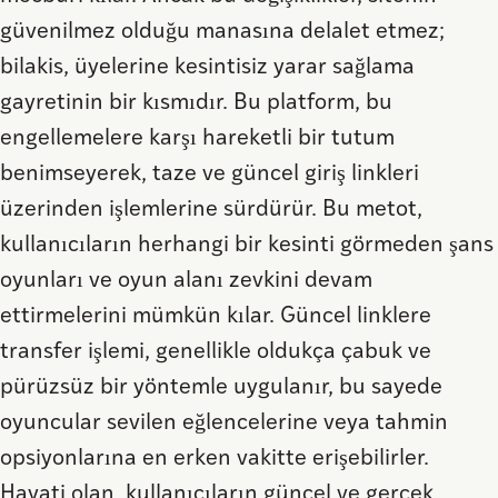
güvenilmez olduğu manasına delalet etmez;
bilakis, üyelerine kesintisiz yarar sağlama
gayretinin bir kısmıdır. Bu platform, bu
engellemelere karşı hareketli bir tutum
benimseyerek, taze ve güncel giriş linkleri
üzerinden işlemlerine sürdürür. Bu metot,
kullanıcıların herhangi bir kesinti görmeden şans
oyunları ve oyun alanı zevkini devam
ettirmelerini mümkün kılar. Güncel linklere
transfer işlemi, genellikle oldukça çabuk ve
pürüzsüz bir yöntemle uygulanır, bu sayede
oyuncular sevilen eğlencelerine veya tahmin
opsiyonlarına en erken vakitte erişebilirler.
Hayati olan, kullanıcıların güncel ve gerçek