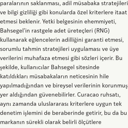
paralarının saklanması, adil müsabaka stratejileri
ve bilgi gizliliği gibi konularda özel kriterlere itaat
etmesi beklenir. Yetki belgesinin ehemmiyeti,
Bahsegel’in rastgele adet üreteçleri (RNG)
kullanarak eğlencelerin adilliğini garanti etmesi,
sorumlu tahmin stratejileri uygulaması ve üye
verilerini muhafaza etmesi gibi sözleri içerir. Bu
şekilde, kullanıcılar Bahsegel sitesinde
katıldıkları müsabakaların neticesinin hile
yapılmadığından ve bireysel verilerinin korunmuş
yer aldığından güvenebilirler. Curacao ruhsatı,
aynı zamanda uluslararası kriterlere uygun tek
denetim işlemini de beraberinde getirir, bu da bu
markanın sürekli olarak belirli ölçütlere