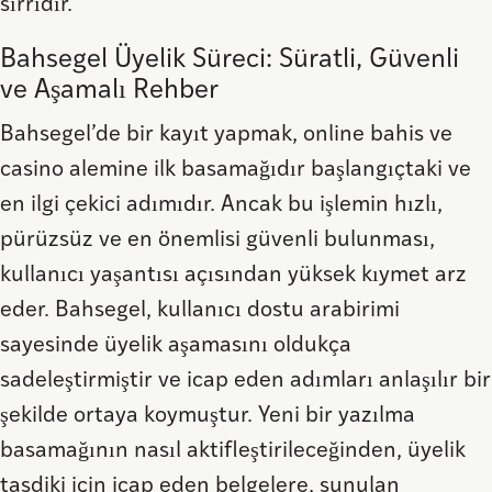
sırrıdır.
Bahsegel Üyelik Süreci: Süratli, Güvenli
ve Aşamalı Rehber
Bahsegel’de bir kayıt yapmak, online bahis ve
casino alemine ilk basamağıdır başlangıçtaki ve
en ilgi çekici adımıdır. Ancak bu işlemin hızlı,
pürüzsüz ve en önemlisi güvenli bulunması,
kullanıcı yaşantısı açısından yüksek kıymet arz
eder. Bahsegel, kullanıcı dostu arabirimi
sayesinde üyelik aşamasını oldukça
sadeleştirmiştir ve icap eden adımları anlaşılır bir
şekilde ortaya koymuştur. Yeni bir yazılma
basamağının nasıl aktifleştirileceğinden, üyelik
tasdiki için icap eden belgelere, sunulan