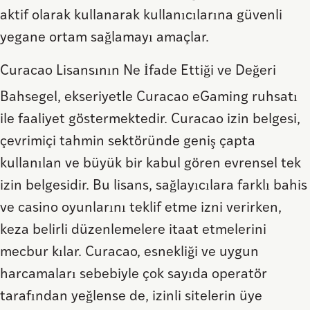
aktif olarak kullanarak kullanıcılarına güvenli
yegane ortam sağlamayı amaçlar.
Curacao Lisansının Ne İfade Ettiği ve Değeri
Bahsegel, ekseriyetle Curacao eGaming ruhsatı
ile faaliyet göstermektedir. Curacao izin belgesi,
çevrimiçi tahmin sektöründe geniş çapta
kullanılan ve büyük bir kabul gören evrensel tek
izin belgesidir. Bu lisans, sağlayıcılara farklı bahis
ve casino oyunlarını teklif etme izni verirken,
keza belirli düzenlemelere itaat etmelerini
mecbur kılar. Curacao, esnekliği ve uygun
harcamaları sebebiyle çok sayıda operatör
tarafından yeğlense de, izinli sitelerin üye