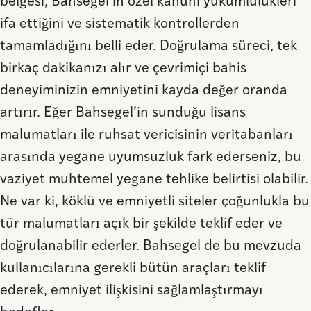
belgesi, Bahsegel’in özel kanuni yükümlülükleri
ifa ettiğini ve sistematik kontrollerden
tamamladığını belli eder. Doğrulama süreci, tek
birkaç dakikanızı alır ve çevrimiçi bahis
deneyiminizin emniyetini kayda değer oranda
artırır. Eğer Bahsegel’in sunduğu lisans
malumatları ile ruhsat vericisinin veritabanları
arasında yegane uyumsuzluk fark ederseniz, bu
vaziyet muhtemel yegane tehlike belirtisi olabilir.
Ne var ki, köklü ve emniyetli siteler çoğunlukla bu
tür malumatları açık bir şekilde teklif eder ve
doğrulanabilir ederler. Bahsegel de bu mevzuda
kullanıcılarına gerekli bütün araçları teklif
ederek, emniyet ilişkisini sağlamlaştırmayı