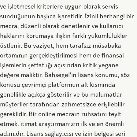
ve işletmesel kriterlere uygun olarak servis
sunduğunun başlıca işaretidir. İzinli herhangi bir
mecra, düzenli olarak denetlenir ve kullanıcı
haklarını korumaya ilişkin farklı yükümlülükler
üstlenir. Bu vaziyet, hem tarafsız müsabaka
ortamının gerçekleştirilmesi hem de finansal
işlemlerin şeffaflığı açısından kritik yegane
değere maliktir. Bahsegel’in lisans konumu, söz
konusu çevrimiçi platformun alt kısmında
genellikle açıkça gösterilir ve bu malumatlar
müşteriler tarafından zahmetsizce erişilebilir
gereklidir. Bir online mecraın ruhsatını teyit
etmek, itimat araştırmanızın ilk ve en önemli
adımıdır. Lisans sağlayıcısı ve izin belgesi seri