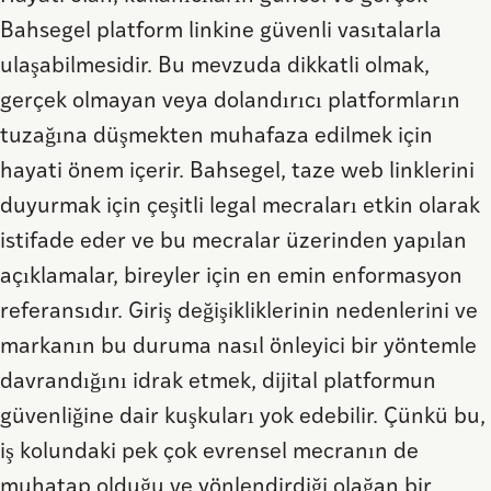
Bahsegel platform linkine güvenli vasıtalarla
ulaşabilmesidir. Bu mevzuda dikkatli olmak,
gerçek olmayan veya dolandırıcı platformların
tuzağına düşmekten muhafaza edilmek için
hayati önem içerir. Bahsegel, taze web linklerini
duyurmak için çeşitli legal mecraları etkin olarak
istifade eder ve bu mecralar üzerinden yapılan
açıklamalar, bireyler için en emin enformasyon
referansıdır. Giriş değişikliklerinin nedenlerini ve
markanın bu duruma nasıl önleyici bir yöntemle
davrandığını idrak etmek, dijital platformun
güvenliğine dair kuşkuları yok edebilir. Çünkü bu,
iş kolundaki pek çok evrensel mecranın de
muhatap olduğu ve yönlendirdiği olağan bir