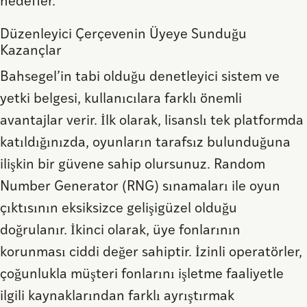
hedefler.
Düzenleyici Çerçevenin Üyeye Sunduğu
Kazançlar
Bahsegel’in tabi olduğu denetleyici sistem ve
yetki belgesi, kullanıcılara farklı önemli
avantajlar verir. İlk olarak, lisanslı tek platformda
katıldığınızda, oyunların tarafsız bulunduğuna
ilişkin bir güvene sahip olursunuz. Random
Number Generator (RNG) sınamaları ile oyun
çıktısının eksiksizce gelişigüzel olduğu
doğrulanır. İkinci olarak, üye fonlarının
korunması ciddi değer sahiptir. İzinli operatörler,
çoğunlukla müşteri fonlarını işletme faaliyetle
ilgili kaynaklarından farklı ayrıştırmak