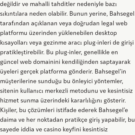
değildir ve mahalli tahditler nedeniyle bazı
sıkıntılara neden olabilir. Bunun yerine, Bahsegel
tarafından açıklanan veya doğrudan legal web
platformu üzerinden yüklenebilen desktop
kısayolları veya gezinme aracı plug-inleri de girişi
pratikleştirebilir. Bu plug-inler, genellikle en
güncel web domainini kendiliğinden saptayarak
üyeleri gerçek platforma gönderir. Bahsegel’in
müşterilerine sunduğu bu önleyici yöntemler,
sitenin kullanıcı merkezli metodunu ve kesintisiz
hizmet sunma üzerindeki kararlılığını gösterir.
Kişiler, bu çözümleri istifade ederek Bahsegel’e
daima ve her noktadan pratikçe giriş yapabilir, bu
sayede iddia ve casino keyfini kesintisiz