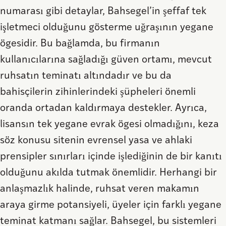
numarası gibi detaylar, Bahsegel’in şeffaf tek
işletmeci olduğunu gösterme uğraşının yegane
ögesidir. Bu bağlamda, bu firmanın
kullanıcılarına sağladığı güven ortamı, mevcut
ruhsatın teminatı altındadır ve bu da
bahisçilerin zihinlerindeki şüpheleri önemli
oranda ortadan kaldırmaya destekler. Ayrıca,
lisansın tek yegane evrak ögesi olmadığını, keza
söz konusu sitenin evrensel yasa ve ahlaki
prensipler sınırları içinde işlediğinin de bir kanıtı
olduğunu akılda tutmak önemlidir. Herhangi bir
anlaşmazlık halinde, ruhsat veren makamın
araya girme potansiyeli, üyeler için farklı yegane
teminat katmanı sağlar. Bahsegel, bu sistemleri