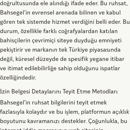
doğrultusunda ele alındığı ifade eder. Bu ruhsat,
Bahsegel’in evrensel arenada bilinen ve kabul
gören tek sistemde hizmet verdiğini belli eder. Bu
durum, özellikle farklı coğrafyalardan katılan
bahisçilerin çevrimiçi siteye duyduğu emniyeti
pekiştirir ve markanın tek Türkiye piyasasında
değil, küresel düzeyde de spesifik yegane itibar
ve itimat edilebilirliğe sahip olduğunu ispatlar
özelliğindedir.
İzin Belgesi Detaylarını Teyit Etme Metodları
Bahsegel’in ruhsat bilgilerini teyit etmek
fazlasıyla kolaydır ve bu işlem, platformun açıklık
boyutunu kavramanızı destekler. Çoğunlukla, bu