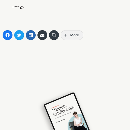
—c
More