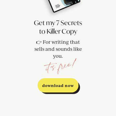
Get my 7 Secrets
to Killer Copy
👉 For writing that
sells and sounds like
you.
it's free!
download now