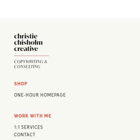
christie
chisholm
creative
COPYWRITING &
CONSULTING
SHOP
ONE-HOUR HOMEPAGE
WORK WITH ME
1:1 SERVICES
CONTACT