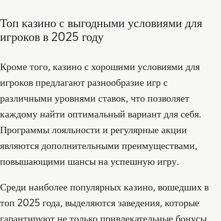
Топ казино с выгодными условиями для
игроков в 2025 году
Кроме того, казино с хорошими условиями для
игроков предлагают разнообразие игр с
различными уровнями ставок, что позволяет
каждому найти оптимальный вариант для себя.
Программы лояльности и регулярные акции
являются дополнительными преимуществами,
повышающими шансы на успешную игру.
Среди наиболее популярных казино, вошедших в
топ 2025 года, выделяются заведения, которые
гарантируют не только привлекательные бонусы,