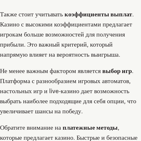
Также стоит учитывать
коэффициенты выплат
.
Казино с высокими коэффициентами предлагает
игрокам больше возможностей для получения
прибыли. Это важный критерий, который
напрямую влияет на вероятность выигрыша.
Не менее важным фактором является
выбор игр
.
Платформа с разнообразием игровых автоматов,
настольных игр и live-казино дает возможность
выбрать наиболее подходящие для себя опции, что
увеличивает шансы на победу.
Обратите внимание на
платежные методы
,
которые предлагает казино. Быстрые и безопасные