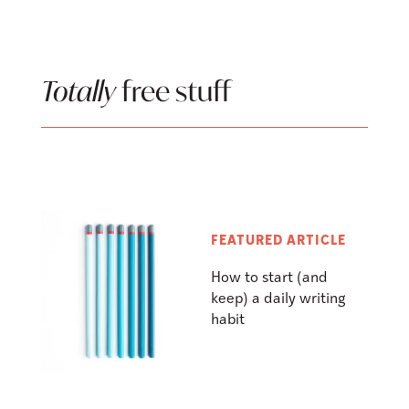
Totally
free stuff
FEATURED ARTICLE
How to start (and
keep) a daily writing
habit