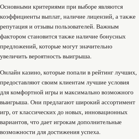
Основными критериями при выборе являются
коэффициенты выплат, наличие лицензий, а также
репутация и отзывы пользователей. Важным
фактором становится также наличие бонусных
предложений, которые могут значительно
увеличить вероятность выигрыша.
Онлайн казино, которые попали в рейтинг лучших,
предоставляют своим клиентам лучшие условия
для комфортной игры и максимально возможного
выигрыша. Они предлагают широкий ассортимент
игр, от классических до новых, инновационных
вариантов, что дает игрокам дополнительные
возможности для достижения успеха.