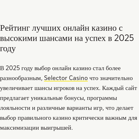
Рейтинг лучших онлайн казино с
высокими шансами на успех в 2025
году
В 2025 году выбор онлайн казино стал более
разнообразным,
Selector Casino
что значительно
увеличивает шансы игроков на успех. Каждый сайт
предлагает уникальные бонусы, программы
лояльности и различные варианты игр, что делает
выбор правильного казино критически важным для
максимизации выигрышей.