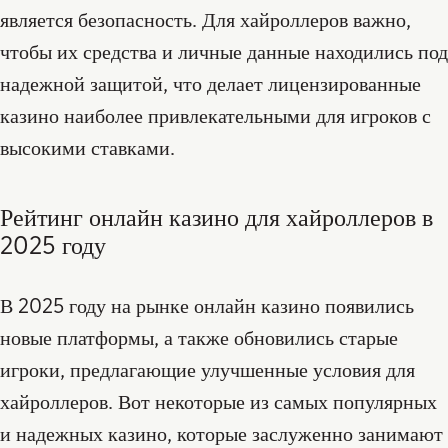
является безопасность. Для хайроллеров важно,
чтобы их средства и личные данные находились под
надежной защитой, что делает лицензированные
казино наиболее привлекательными для игроков с
высокими ставками.
Рейтинг онлайн казино для хайроллеров в
2025 году
В 2025 году на рынке онлайн казино появились
новые платформы, а также обновились старые
игроки, предлагающие улучшенные условия для
хайроллеров. Вот некоторые из самых популярных
и надежных казино, которые заслуженно занимают