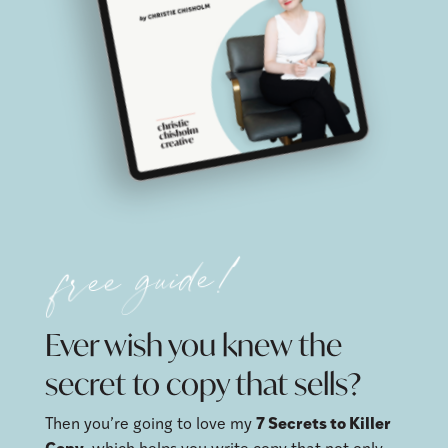
free guide!
Ever wish you knew the
secret to copy that sells?
Then you’re going to love my
7 Secrets to Killer