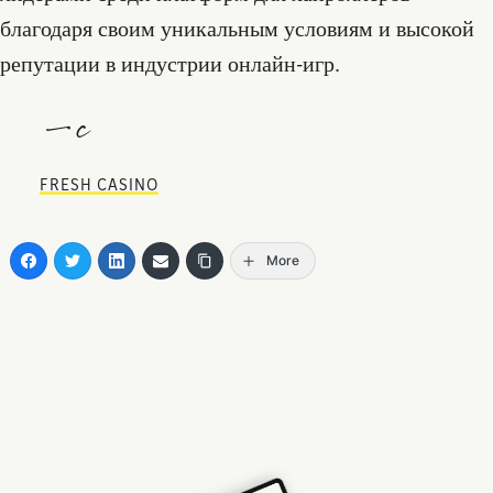
благодаря своим уникальным условиям и высокой
репутации в индустрии онлайн-игр.
—c
FRESH CASINO
More