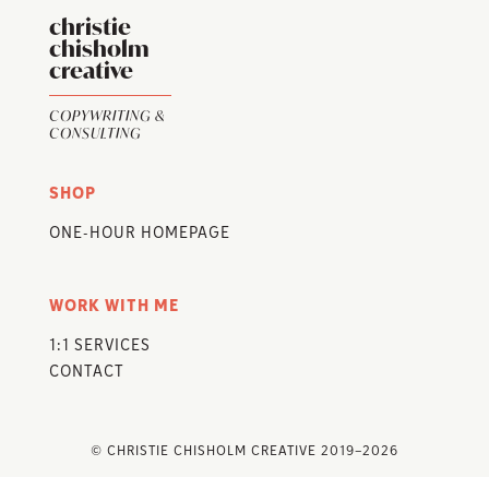
christie
chisholm
creative
COPYWRITING &
CONSULTING
SHOP
ONE-HOUR HOMEPAGE
WORK WITH ME
1:1 SERVICES
CONTACT
© CHRISTIE CHISHOLM CREATIVE 2019–2026