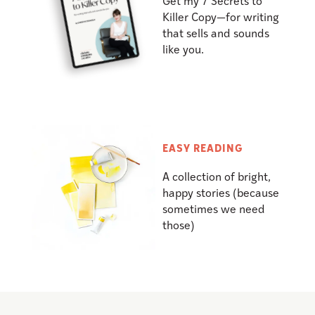
Get my 7 Secrets to
Killer Copy—for writing
that sells and sounds
like you.
EASY READING
A collection of bright,
happy stories (because
sometimes we need
those)