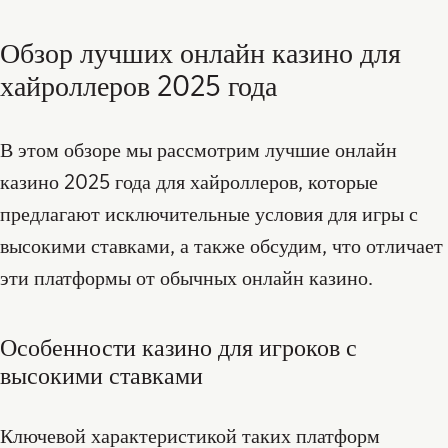
Обзор лучших онлайн казино для
хайроллеров 2025 года
В этом обзоре мы рассмотрим лучшие онлайн
казино 2025 года для хайроллеров, которые
предлагают исключительные условия для игры с
высокими ставками, а также обсудим, что отличает
эти платформы от обычных онлайн казино.
Особенности казино для игроков с
высокими ставками
Ключевой характеристикой таких платформ