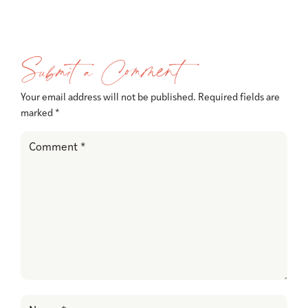
Submit a Comment
Your email address will not be published.
Required fields are
marked
*