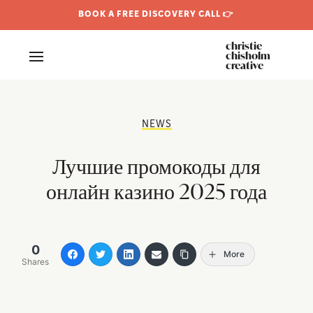
BOOK A FREE DISCOVERY CALL 👉
christie
chisholm
creative
NEWS
Лучшие промокоды для
онлайн казино 2025 года
0
More
Shares