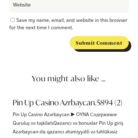
Save my name, email, and website in this browser
for the next time I comment.
Submit Comment
You might also like …
Pin Up Casino Azrbaycan.5894 (2)
Pin Up Casino Azərbaycan ▶️ OYNA Содержимое
Quruluş və təşkilatıQazancı və bonuslar Pin Up giriş
Azərbaycan-da qazancı əhəmiyyətli və təhlükəsiz