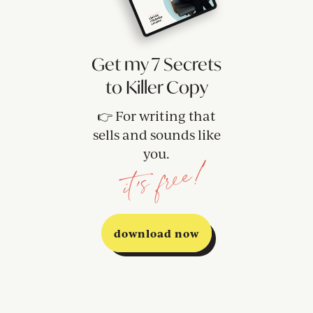
Get my 7 Secrets
to Killer Copy
👉 For writing that
sells and sounds like
you.
it's free!
download now