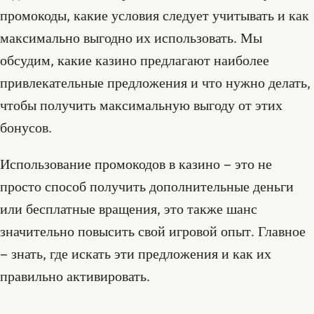
промокоды, какие условия следует учитывать и как
максимально выгодно их использовать. Мы
обсудим, какие казино предлагают наиболее
привлекательные предложения и что нужно делать,
чтобы получить максимальную выгоду от этих
бонусов.
Использование промокодов в казино – это не
просто способ получить дополнительные деньги
или бесплатные вращения, это также шанс
значительно повысить свой игровой опыт. Главное
– знать, где искать эти предложения и как их
правильно активировать.