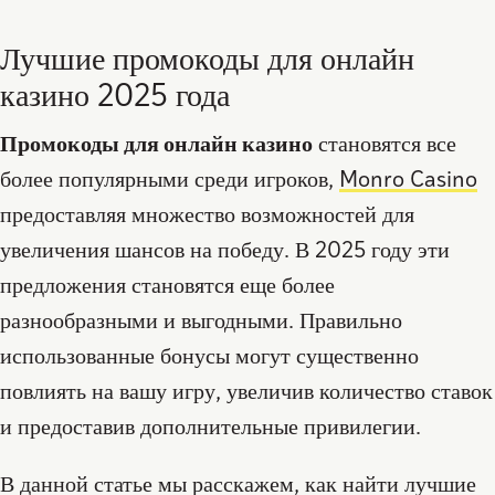
Лучшие промокоды для онлайн
казино 2025 года
Промокоды для онлайн казино
становятся все
более популярными среди игроков,
Monro Casino
предоставляя множество возможностей для
увеличения шансов на победу. В 2025 году эти
предложения становятся еще более
разнообразными и выгодными. Правильно
использованные бонусы могут существенно
повлиять на вашу игру, увеличив количество ставок
и предоставив дополнительные привилегии.
В данной статье мы расскажем, как найти лучшие