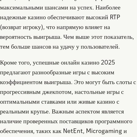
максимальными шансами на успех. Наиболее
надежные казино обеспечивают высокий RTP
(возврат игроку), что напрямую влияет на
вероятность выигрыша. Чем выше этот показатель,
тем больше шансов на удачу у пользователей.
Кроме того, успешные онлайн казино 2025
предлагают разнообразные игры с высоким
коэффициентом выигрыша. Это могут быть слоты с
прогрессивным джекпотом, настольные игры с
оптимальными ставками или живые казино с
реальными крупье. Важным аспектом является
наличие проверенных поставщиков программного
обеспечения, таких как NetEnt, Microgaming и