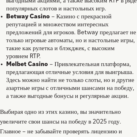
выгодными акциями, а также высоким RTP в ряде
популярных слотов и настольных игр.
Betway Casino
– Казино с прекрасной
репутацией и множеством интересных
предложений для игроков. Betway предлагает не
только игровые автоматы, но и настольные игры,
такие как рулетка и блэкджек, с высоким
уровнем RTP.
Melbet Casino
– Привлекательная платформа,
предлагающая отличные условия для выигрыша.
Здесь можно найти не только слоты, но и другие
азартные игры с отличными шансами на победу,
а также выгодные бонусы и регулярные акции.
Выбирая одно из этих казино, вы значительно
увеличите свои шансы на победу в 2025 году.
Главное – не забывайте проверять лицензию и