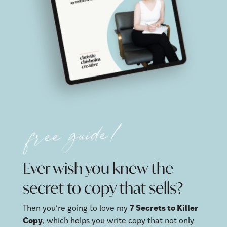
free guide!
Ever wish you knew the
secret to copy that sells?
Then you’re going to love my
7 Secrets to Killer
Copy
, which helps you write copy that not only