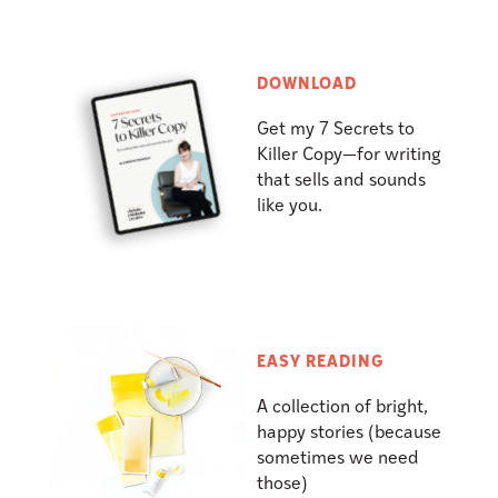
DOWNLOAD
Get my 7 Secrets to
Killer Copy—for writing
that sells and sounds
like you.
EASY READING
A collection of bright,
happy stories (because
sometimes we need
those)