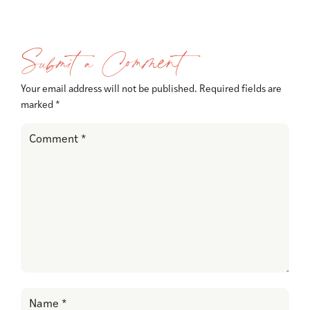
Submit a Comment
Your email address will not be published.
Required fields are
marked
*