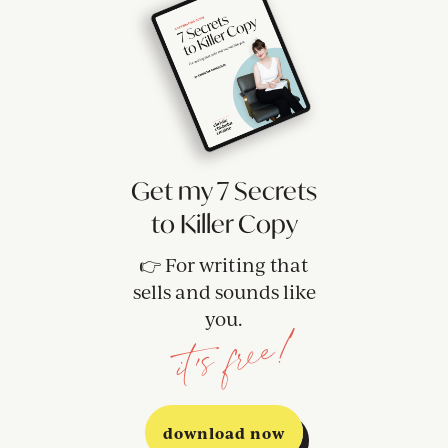
Get my 7 Secrets
to Killer Copy
👉 For writing that
sells and sounds like
you.
it's free!
download now