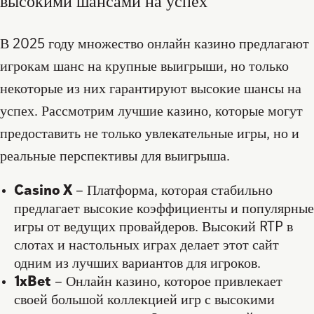
высокими шансами на успех
В 2025 году множество онлайн казино предлагают
игрокам шанс на крупные выигрыши, но только
некоторые из них гарантируют высокие шансы на
успех. Рассмотрим лучшие казино, которые могут
предоставить не только увлекательные игры, но и
реальные перспективы для выигрыша.
Casino X
– Платформа, которая стабильно
предлагает высокие коэффициенты и популярные
игры от ведущих провайдеров. Высокий RTP в
слотах и настольных играх делает этот сайт
одним из лучших вариантов для игроков.
1xBet
– Онлайн казино, которое привлекает
своей большой коллекцией игр с высокими