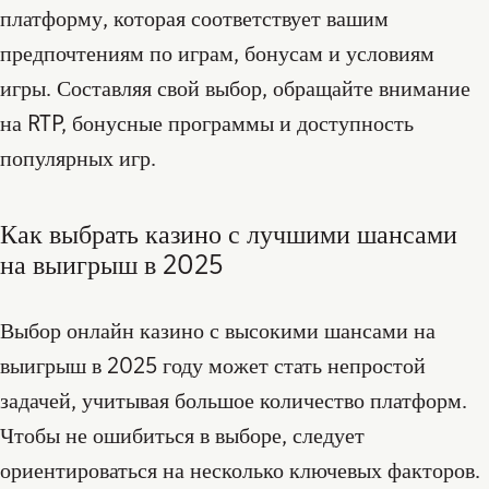
платформу, которая соответствует вашим
предпочтениям по играм, бонусам и условиям
игры. Составляя свой выбор, обращайте внимание
на RTP, бонусные программы и доступность
популярных игр.
Как выбрать казино с лучшими шансами
на выигрыш в 2025
Выбор онлайн казино с высокими шансами на
выигрыш в 2025 году может стать непростой
задачей, учитывая большое количество платформ.
Чтобы не ошибиться в выборе, следует
ориентироваться на несколько ключевых факторов.