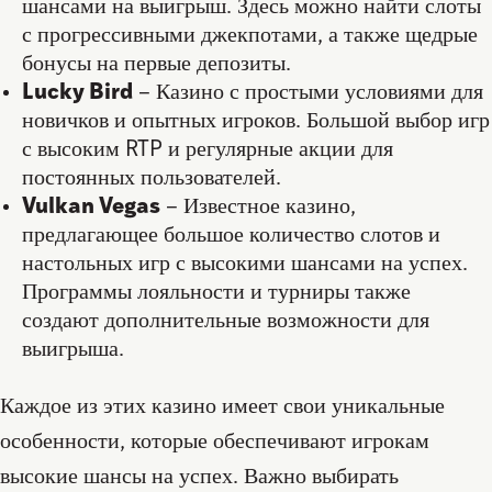
шансами на выигрыш. Здесь можно найти слоты
с прогрессивными джекпотами, а также щедрые
бонусы на первые депозиты.
Lucky Bird
– Казино с простыми условиями для
новичков и опытных игроков. Большой выбор игр
с высоким RTP и регулярные акции для
постоянных пользователей.
Vulkan Vegas
– Известное казино,
предлагающее большое количество слотов и
настольных игр с высокими шансами на успех.
Программы лояльности и турниры также
создают дополнительные возможности для
выигрыша.
Каждое из этих казино имеет свои уникальные
особенности, которые обеспечивают игрокам
высокие шансы на успех. Важно выбирать