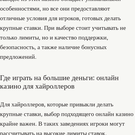
особенностями, но все они предоставляют
отличные условия для игроков, готовых делать
крупные ставки. При выборе стоит учитывать не
только лимиты, но и качество поддержки,
безопасность, а также наличие бонусных
предложений.
Где играть на большие деньги: онлайн
казино для хайроллеров
Для хайроллеров, которые привыкли делать
крупные ставки, выбор подходящего онлайн казино
крайне важен. В таких заведениях игроки могут
рассчитывать на высокие лимиты ставок,