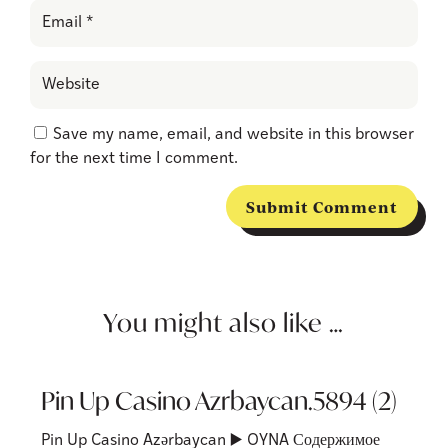
Save my name, email, and website in this browser
for the next time I comment.
Submit Comment
You might also like …
Pin Up Casino Azrbaycan.5894 (2)
Pin Up Casino Azərbaycan ▶️ OYNA Содержимое