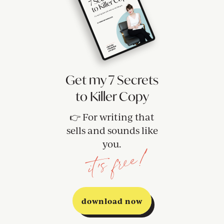
Get my 7 Secrets
to Killer Copy
👉 For writing that
sells and sounds like
you.
it's free!
download now