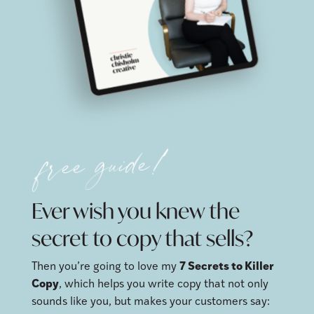
free guide!
Ever wish you knew the
secret to copy that sells?
Then you’re going to love my
7 Secrets to Killer
Copy
, which helps you write copy that not only
sounds like you, but makes your customers say: