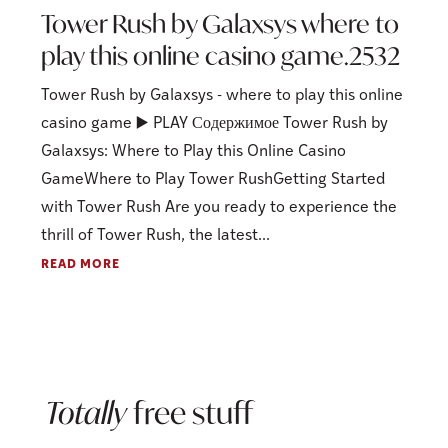
Tower Rush by Galaxsys where to
play this online casino game.2532
Tower Rush by Galaxsys - where to play this online
casino game ▶️ PLAY Содержимое Tower Rush by
Galaxsys: Where to Play this Online Casino
GameWhere to Play Tower RushGetting Started
with Tower Rush Are you ready to experience the
thrill of Tower Rush, the latest...
READ MORE
Totally
free stuff