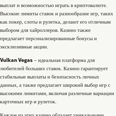
выплат и возможностью играть в криптовалюте.
Высокие лимиты ставок и разнообразие игр, таких
как покер, слоты и рулетка, делают его отличным
выбором для хайроллеров. Казино также
предлагает персонализированные бонусы и
эксклюзивные акции.
Vulkan Vegas
– идеальная платформа для
любителей больших ставок. Казино гарантирует
стабильные выплаты и безопасность личных
данных, а также предлагает широкий выбор игр с
высокими лимитами, включая различные вариации
карточных игр и рулеток.
Каждое из этих казино обладает уникальными