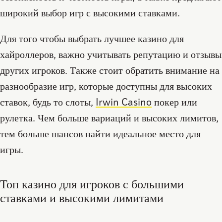
широкий выбор игр с высокими ставками.
Для того чтобы выбрать лучшее казино для
хайроллеров, важно учитывать репутацию и отзывы
других игроков. Также стоит обратить внимание на
разнообразие игр, которые доступны для высоких
ставок, будь то слоты,
Irwin Casino
покер или
рулетка. Чем больше вариаций и высоких лимитов,
тем больше шансов найти идеальное место для
игры.
Топ казино для игроков с большими
ставками и высокими лимитами