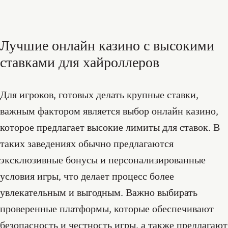
Лучшие онлайн казино с высокими
ставками для хайроллеров
Для игроков, готовых делать крупные ставки,
важным фактором является выбор онлайн казино,
которое предлагает высокие лимиты для ставок. В
таких заведениях обычно предлагаются
эксклюзивные бонусы и персонализированные
условия игры, что делает процесс более
увлекательным и выгодным. Важно выбирать
проверенные платформы, которые обеспечивают
безопасность и честность игры, а также предлагают