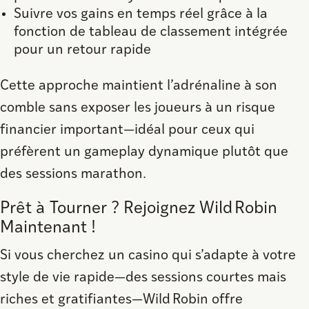
Suivre vos gains en temps réel grâce à la
fonction de tableau de classement intégrée
pour un retour rapide
Cette approche maintient l’adrénaline à son
comble sans exposer les joueurs à un risque
financier important—idéal pour ceux qui
préfèrent un gameplay dynamique plutôt que
des sessions marathon.
Prêt à Tourner ? Rejoignez Wild Robin
Maintenant !
Si vous cherchez un casino qui s’adapte à votre
style de vie rapide—des sessions courtes mais
riches et gratifiantes—Wild Robin offre