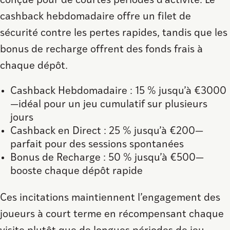
conçue pour de courtes périodes d’activité. Le
cashback hebdomadaire offre un filet de
sécurité contre les pertes rapides, tandis que les
bonus de recharge offrent des fonds frais à
chaque dépôt.
Cashback Hebdomadaire : 15 % jusqu’à €3000
—idéal pour un jeu cumulatif sur plusieurs
jours
Cashback en Direct : 25 % jusqu’à €200—
parfait pour des sessions spontanées
Bonus de Recharge : 50 % jusqu’à €500—
booste chaque dépôt rapide
Ces incitations maintiennent l’engagement des
joueurs à court terme en récompensant chaque