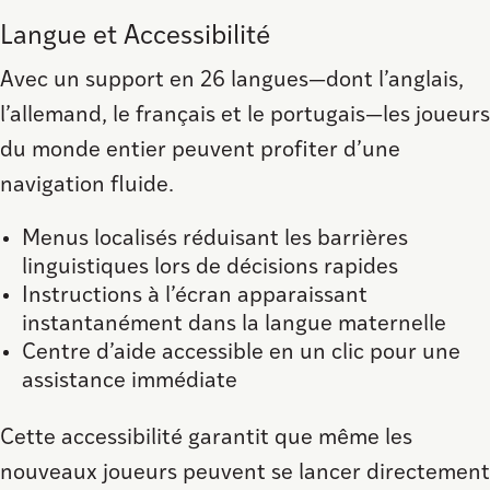
Langue et Accessibilité
Avec un support en 26 langues—dont l’anglais,
l’allemand, le français et le portugais—les joueurs
du monde entier peuvent profiter d’une
navigation fluide.
Menus localisés réduisant les barrières
linguistiques lors de décisions rapides
Instructions à l’écran apparaissant
instantanément dans la langue maternelle
Centre d’aide accessible en un clic pour une
assistance immédiate
Cette accessibilité garantit que même les
nouveaux joueurs peuvent se lancer directement