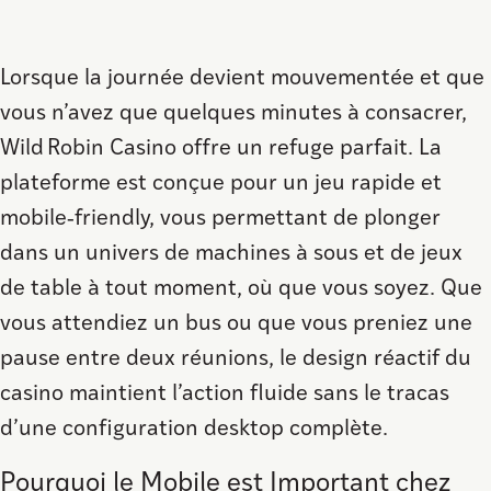
Lorsque la journée devient mouvementée et que
vous n’avez que quelques minutes à consacrer,
Wild Robin Casino offre un refuge parfait. La
plateforme est conçue pour un jeu rapide et
mobile‑friendly, vous permettant de plonger
dans un univers de machines à sous et de jeux
de table à tout moment, où que vous soyez. Que
vous attendiez un bus ou que vous preniez une
pause entre deux réunions, le design réactif du
casino maintient l’action fluide sans le tracas
d’une configuration desktop complète.
Pourquoi le Mobile est Important chez