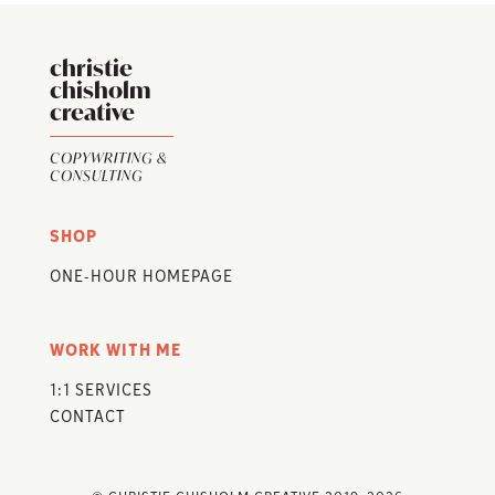
christie
chisholm
creative
COPYWRITING &
CONSULTING
SHOP
ONE-HOUR HOMEPAGE
WORK WITH ME
1:1 SERVICES
CONTACT