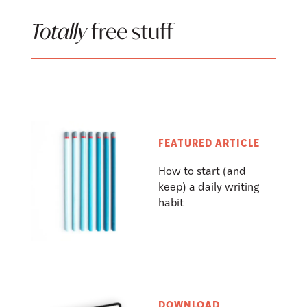
Totally
free stuff
FEATURED ARTICLE
How to start (and
keep) a daily writing
habit
DOWNLOAD