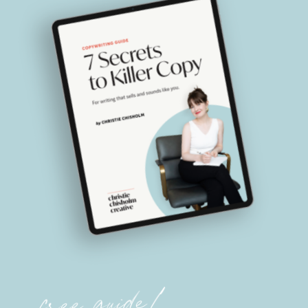
free guide!