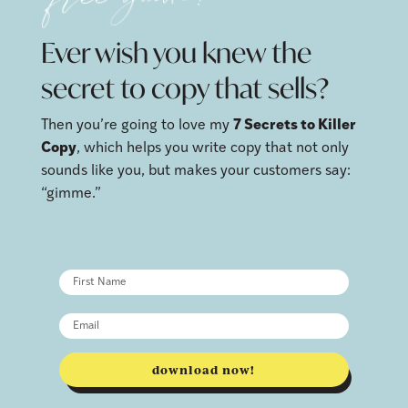
Ever wish you knew the
secret to copy that sells?
Then you’re going to love my
7 Secrets to Killer
Copy
, which helps you write copy that not only
sounds like you, but makes your customers say:
“gimme.”
download now!