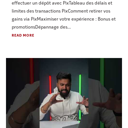
effectuer un dépôt avec PixTableau des délais et
limites des transactions PixComment retirer vos
gains via PixMaximiser votre expérience : Bonus et
promotionsDépannage des...
READ MORE