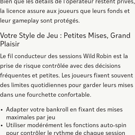
Bien que les détails de l’opérateur restent privés,
la licence assure aux joueurs que leurs fonds et
leur gameplay sont protégés.
Votre Style de Jeu : Petites Mises, Grand
Plaisir
Le fil conducteur des sessions Wild Robin est la
prise de risque contrôlée avec des décisions
fréquentes et petites. Les joueurs fixent souvent
des limites quotidiennes pour garder leurs mises
dans une fourchette confortable.
Adapter votre bankroll en fixant des mises
maximales par jeu
Utiliser modérément les fonctions auto‑spin
pour contrôler le rythme de chaque session