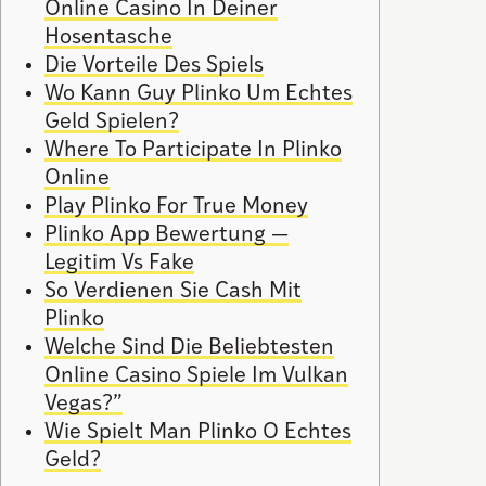
Online Casino In Deiner
Hosentasche
Die Vorteile Des Spiels
Wo Kann Guy Plinko Um Echtes
Geld Spielen?
Where To Participate In Plinko
Online
Play Plinko For True Money
Plinko App Bewertung —
Legitim Vs Fake
So Verdienen Sie Cash Mit
Plinko
Welche Sind Die Beliebtesten
Online Casino Spiele Im Vulkan
Vegas?”
Wie Spielt Man Plinko O Echtes
Geld?