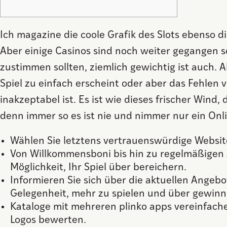
Ich magazine die coole Grafik des Slots ebenso die
Aber einige Casinos sind noch weiter gegangen s
zustimmen sollten, ziemlich gewichtig ist auch. A
Spiel zu einfach erscheint oder aber das Fehlen 
inakzeptabel ist. Es ist wie dieses frischer Wind, 
denn immer so es ist nie und nimmer nur ein Onli
Wählen Sie letztens vertrauenswürdige Website
Von Willkommensboni bis hin zu regelmäßigen A
Möglichkeit, Ihr Spiel über bereichern.
Informieren Sie sich über die aktuellen Angeb
Gelegenheit, mehr zu spielen und über gewinn
Kataloge mit mehreren plinko apps vereinfache
Logos bewerten.