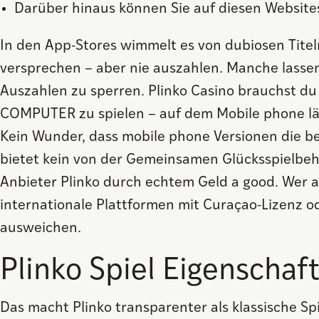
Darüber hinaus können Sie auf diesen Websites 
In den App-Stores wimmelt es von dubiosen Titel
versprechen – aber nie auszahlen. Manche lassen 
Auszahlen zu sperren. Plinko Casino brauchst d
COMPUTER zu spielen – auf dem Mobile phone läu
Kein Wunder, dass mobile phone Versionen die bel
bietet kein von der Gemeinsamen Glücksspielbe
Anbieter Plinko durch echtem Geld a good. Wer al
internationale Plattformen mit Curaçao-Lizenz 
ausweichen.
Plinko Spiel Eigenschaf
Das macht Plinko transparenter als klassische Spi