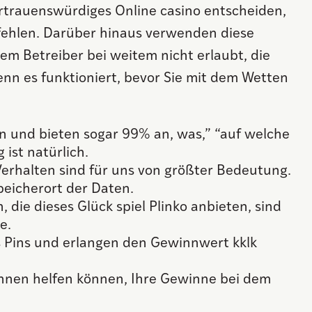
 vertrauenswürdiges Online casino entscheiden,
fehlen. Darüber hinaus verwenden diese
dem Betreiber bei weitem nicht erlaubt, die
wenn es funktioniert, bevor Sie mit dem Wetten
n und bieten sogar 99% an, was,” “auf welche
 ist natürlich.
rhalten sind für uns von größter Bedeutung.
eicherort der Daten.
die dieses Glück spiel Plinko anbieten, sind
e.
s Pins und erlangen den Gewinnwert kklk
 Ihnen helfen können, Ihre Gewinne bei dem