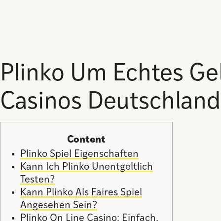
Plinko Um Echtes Ge
Casinos Deutschlan
Content
Plinko Spiel Eigenschaften
Kann Ich Plinko Unentgeltlich
Testen?
Kann Plinko Als Faires Spiel
Angesehen Sein?
Plinko On Line Casino: Einfach,