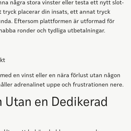
na några stora vinster eller testa ett nytt slot-
 tryck placerar din insats, ett annat tryck
unda. Eftersom plattformen är utformad för
nabba ronder och tydliga utbetalningar.
ekt
 med en vinst eller en nära förlust utan någon
ller adrenalinet uppe och frustrationen nere.
n Utan en Dedikerad