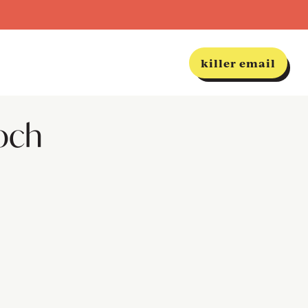
killer email
 och