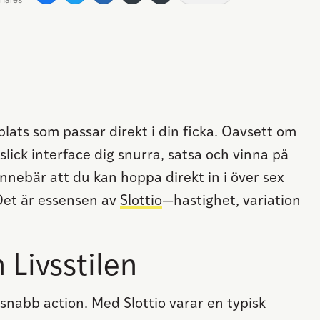
kplats som passar direkt i din ficka. Oavsett om
 slick interface dig snurra, satsa och vinna på
nebär att du kan hoppa direkt in i över sex
 Det är essensen av
Slottio
—hastighet, variation
Livsstilen
snabb action. Med Slottio varar en typisk