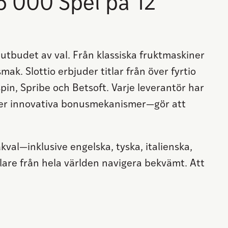
6 000 Spel på 12
utbudet av val. Från klassiska fruktmaskiner
 smak. Slottio erbjuder titlar från över fyrtio
in, Spribe och Betsoft. Varje leverantör har
eller innovativa bonusmekanismer—gör att
val—inklusive engelska, tyska, italienska,
lare från hela världen navigera bekvämt. Att