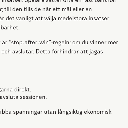
 insatser. Spelare sätter ofta en fast bankroll
till den tills de når ett mål eller en
är det vanligt att välja medelstora insatser
lbarhet.
 är “stop‑after‑win”-regeln: om du vinner mer
 och avslutar. Detta förhindrar att jagas
arna direkt.
 avsluta sessionen.
nabba spänningar utan långsiktig ekonomisk