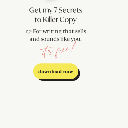
Get my 7 Secrets
to Killer Copy
👉 For writing that sells
and sounds like you.
it's free!
download now