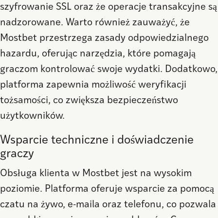
szyfrowanie SSL oraz że operacje transakcyjne są
nadzorowane. Warto również zauważyć, że
Mostbet przestrzega zasady odpowiedzialnego
hazardu, oferując narzędzia, które pomagają
graczom kontrolować swoje wydatki. Dodatkowo,
platforma zapewnia możliwość weryfikacji
tożsamości, co zwiększa bezpieczeństwo
użytkowników.
Wsparcie techniczne i doświadczenie
graczy
Obsługa klienta w Mostbet jest na wysokim
poziomie. Platforma oferuje wsparcie za pomocą
czatu na żywo, e-maila oraz telefonu, co pozwala