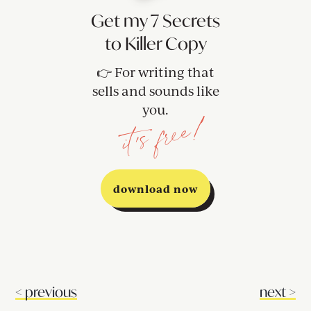
Get my 7 Secrets
to Killer Copy
👉 For writing that
sells and sounds like
you.
it's free!
download now
<
previous
next
>