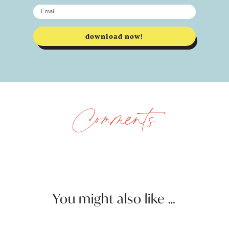
download now!
Comments
You might also like …