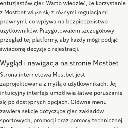
entuzjastów gier. Warto wiedzieć, że korzystanie
z Mostbet wiąże się z różnymi regulacjami
prawnymi, co wpływa na bezpieczeństwo
użytkowników. Przygotowałem szczegółowy
przegląd tej platformy, aby każdy mógł podjąć
świadomą decyzję o rejestracji.
Wygląd i nawigacja na stronie Mostbet
Strona internetowa Mostbet jest
zaprojektowana z myślą o użytkownikach. Jej
intuicyjny interfejs umożliwia łatwe poruszanie
się po dostępnych opcjach. Główne menu
zawiera sekcje dotyczące gier, zakładów
sportowych, promocji oraz pomocy technicznej.