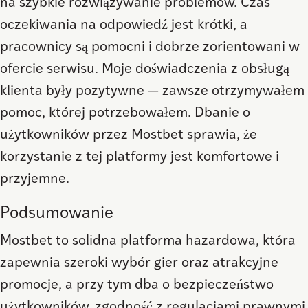
na szybkie rozwiązywanie problemów. Czas
oczekiwania na odpowiedź jest krótki, a
pracownicy są pomocni i dobrze zorientowani w
ofercie serwisu. Moje doświadczenia z obsługą
klienta były pozytywne — zawsze otrzymywałem
pomoc, której potrzebowałem. Dbanie o
użytkowników przez Mostbet sprawia, że
korzystanie z tej platformy jest komfortowe i
przyjemne.
Podsumowanie
Mostbet to solidna platforma hazardowa, która
zapewnia szeroki wybór gier oraz atrakcyjne
promocje, a przy tym dba o bezpieczeństwo
użytkowników, zgodność z regulacjami prawnymi