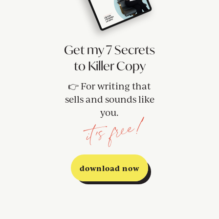
Get my 7 Secrets
to Killer Copy
👉 For writing that
sells and sounds like
you.
it's free!
download now