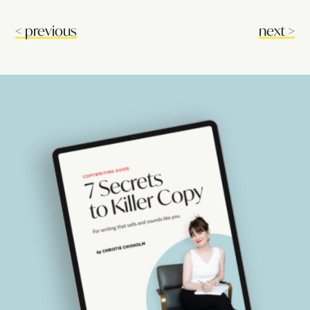
<
previous
next
>