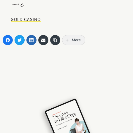
—c
GOLD CASINO
More