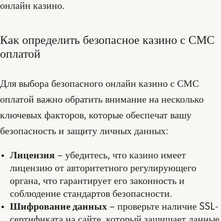
онлайн казино.
Как определить безопасное казино с СМС
оплатой
Для выбора безопасного онлайн казино с СМС
оплатой важно обратить внимание на несколько
ключевых факторов, которые обеспечат вашу
безопасность и защиту личных данных:
Лицензия
– убедитесь, что казино имеет
лицензию от авторитетного регулирующего
органа, что гарантирует его законность и
соблюдение стандартов безопасности.
Шифрование данных
– проверьте наличие SSL-
сертификата на сайте, который защищает данные