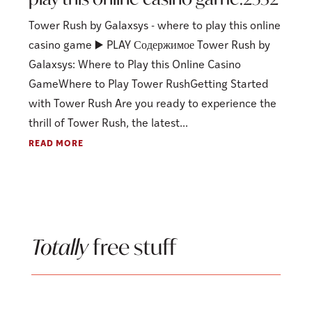
Tower Rush by Galaxsys - where to play this online
casino game ▶️ PLAY Содержимое Tower Rush by
Galaxsys: Where to Play this Online Casino
GameWhere to Play Tower RushGetting Started
with Tower Rush Are you ready to experience the
thrill of Tower Rush, the latest...
READ MORE
Totally
free stuff