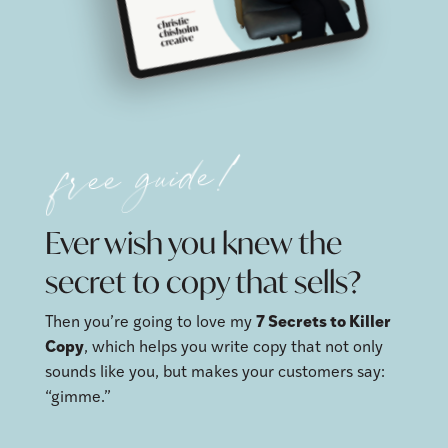
free guide!
Ever wish you knew the
secret to copy that sells?
Then you’re going to love my
7 Secrets to Killer
Copy
, which helps you write copy that not only
sounds like you, but makes your customers say:
“gimme.”